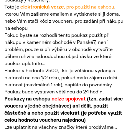
Toto je
elektronická verze
, pro použítí na eshopu
,
kterou Vám zašleme emailem a vytisknete si ji doma,
nebo Vám stačí kód z voucheru pro zadání při nákupu
na eshopu
Pokud byste se rozhodli tento poukaz použít při
nákupu v kamenném obchodě v Panské7, není
problém, pouze si při výběru v obchodě vytvoříte
během chvíle jednoduchou objednávku ve které
poukaz uplatníte...
Poukaz v hodnotě 2500,- kč je většinou vydaný s
platností na cca 1/2 roku, pokud máte zájem o delší
platnost (maximálně 1 rok), napište do poznámky.
Poukaz bude vystaven většinou do 24 hodin.
Poukazy na eshopu
nelze spojovat
(tzn. zadat více
vouceru v jedné obejdnávce) ani dělit, použít
částečně a nebo použít vícekrát (je potřeba využít
celou hodnotu voucheru najednou)
Lze uplatnit na všechny značky které prodáváme...