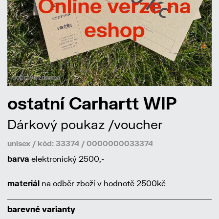
doprava zdarma
ostatní Carhartt WIP
Dárkový poukaz /voucher
unisex / kód: 33374 / 0000000033374
barva
elektronický 2500,-
materiál
na odběr zboží v hodnotě 2500kč
barevné varianty