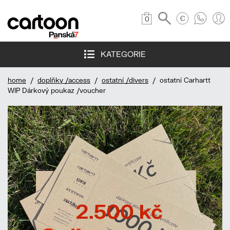
0
KATEGORIE
home
/
doplňky /access
/
ostatní /divers
/ ostatní Carhartt
WIP Dárkový poukaz /voucher