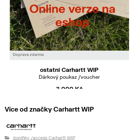
Doprava zdarma
ostatní Carhartt WIP
Dárkový poukaz /voucher
3 000 Kč
Více od značky Carhartt WIP
doplňky /access Carhartt WIP