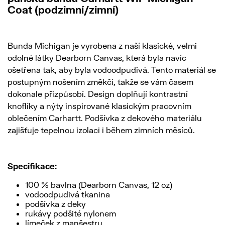
Coat (podzimní/zimní)
Bunda Michigan je vyrobena z naší klasické, velmi
odolné látky Dearborn Canvas, která byla navíc
ošetřena tak, aby byla vodoodpudivá. Tento materiál se
postupným nošením změkčí, takže se vám časem
dokonale přizpůsobí. Design doplňují kontrastní
knoflíky a nýty inspirované klasickým pracovním
oblečením Carhartt. Podšívka z dekového materiálu
zajišťuje tepelnou izolaci i během zimních měsíců.
Specifikace:
100 % bavlna (Dearborn Canvas, 12 oz)
vodoodpudivá tkanina
podšívka z deky
rukávy podšité nylonem
límeček z manšestru