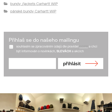
bundy /jackets Carhartt WIP
pánské bundy Carhartt WIP
Přihlaš se do našeho mailingu
souhlasím se zpracováním údajů dle pravidel
GDPR
a chci
být informován o novinkách,
SLEVÁCH
a akcích