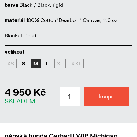
barva
Black / Black, rigid
materiál
100% Cotton 'Dearborn' Canvas, 11.3 oz
Blanket Lined
velikost
XS
S
M
L
XL
XXL
4 950 Kč
SKLADEM
pánská bunda Carhartt WIP Michigan