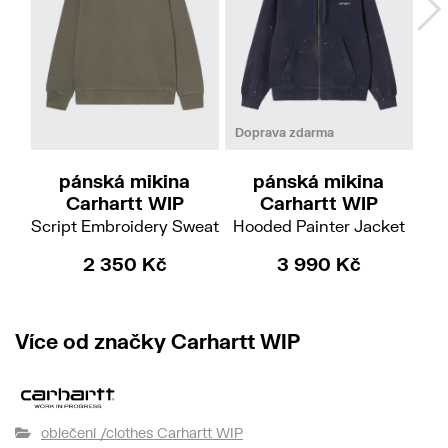
XL
XL
Doprava zdarma
Do
pánská mikina
pánská mikina
Carhartt WIP
Carhartt WIP
Lo
Script Embroidery Sweat
Hooded Painter Jacket
2 350 Kč
3 990 Kč
Více od značky Carhartt WIP
oblečení /clothes Carhartt WIP