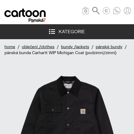
0
KATEGORIE
home
/
oblečení /clothes
/
bundy /jackets
/
pánské bundy
/
pánská bunda Carhartt WIP Michigan Coat (podzimní/zimní)