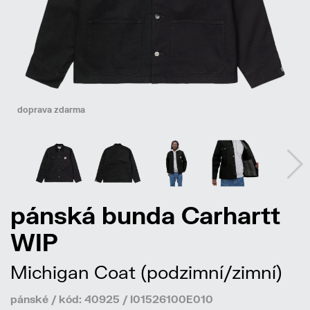
doprava zdarma
pánská bunda Carhartt
WIP
Michigan Coat (podzimní/zimní)
pánské / kód: 40925 / I01526100E010