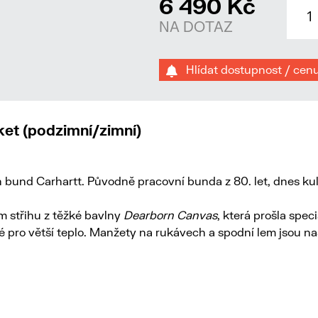
6 490 Kč
NA DOTAZ
Hlídat dostupnost / cen
et (podzimní/zimní)
h bund Carhartt. Původně pracovní bunda z 80. let, dnes kul
m střihu z těžké bavlny
Dearborn Canvas
, která prošla spe
té pro větší teplo. Manžety na rukávech a spodní lem jsou n