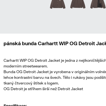
pánská bunda Carhartt WIP OG Detroit Jack
Carhartt WIP OG Detroit Jacket je jedna z nejikoničtějšíc
moderním streetwearem.
Bunda OG Detroit Jacket je vyrobena v originálním volné
lehce kontrastní barvu na švech. Tělo i rukávy jsou podši
tkaný čtvercový štítek s logem.
OG Detroit je stříhem širší než Detroit Jacket
Specifikace: