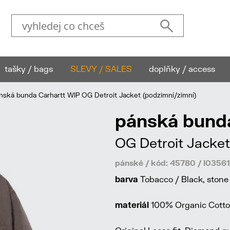
tašky / bags
SLEVY / SALES
doplňky / access
ská bunda Carhartt WIP OG Detroit Jacket (podzimní/zimní)
pánská bund
OG Detroit Jacket
pánské / kód: 45780 / I035
barva
Tobacco / Black, stone
materiál
100% Organic Cotton