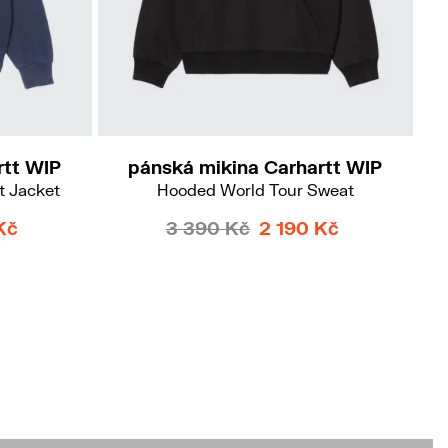
L
Do
rtt WIP
pánská mikina Carhartt WIP
t Jacket
Hooded World Tour Sweat
Kč
3 390 Kč
2 190 Kč