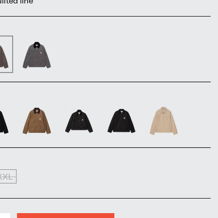
ilted line
XXL