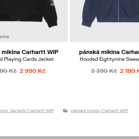
M
L
XL
M
arma
 mikina Carhartt WIP
pánská mikina Carha
 Playing Cards Jacket
Hooded Eightynine Swea
790 Kč
2 990 Kč
3 390 Kč
2 190 
ndy /jackets Carhartt WIP
pánské bundy Carhartt WIP