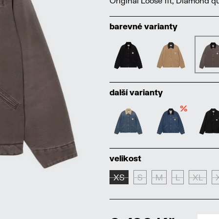
Original Loose fit, Diamond qu
barevné varianty
další varianty
%
velikost
XS
S
M
L
XL