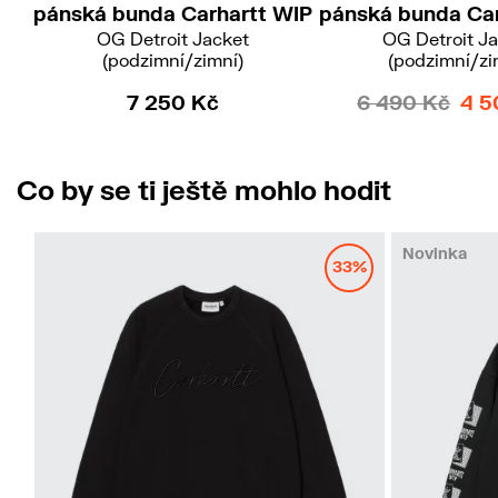
pánská bunda Carhartt WIP
pánská bunda Car
OG Detroit Jacket
OG Detroit J
(podzimní/zimní)
(podzimní/zi
7 250 Kč
6 490 Kč
4 5
Co by se ti ještě mohlo hodit
Novinka
33%