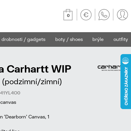
0
drobnosti / gadgets
boty / shoes
brýle
outfity
a Carhartt WIP
 (podzimní/zimní)
6141YL4O0
 canvas
 'Dearborn' Canvas, 1