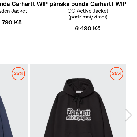
nda Carhartt WIP
pánská bunda Carhartt WIP
pá
den Jacket
OG Active Jacket
(podzimní/zimní)
 790 Kč
6 490 Kč
No
35%
35%