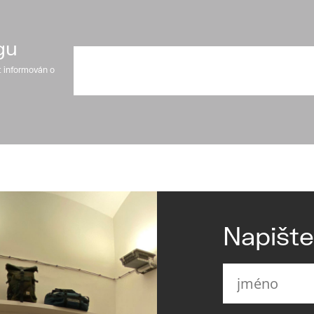
gu
t informován o
Napišt