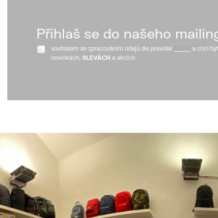
Přihlaš se do našeho mailin
souhlasím se zpracováním údajů dle pravidel
GDPR
a chci bý
novinkách,
SLEVÁCH
a akcích