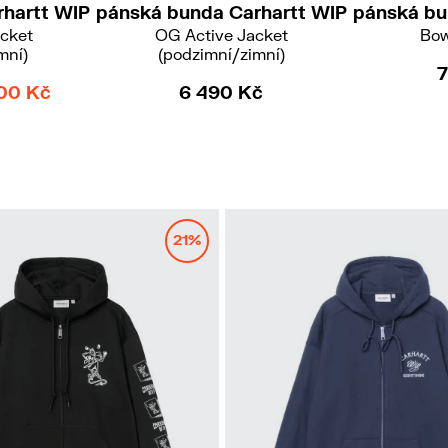
hartt WIP
pánská bunda Carhartt WIP
pánská bu
acket
OG Active Jacket
Bow
mní)
(podzimní/zimní)
7
00 Kč
6 490 Kč
21%