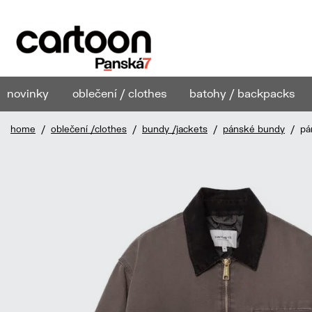
novinky
oblečení / clothes
batohy / backpacks
home
/
oblečení /clothes
/
bundy /jackets
/
pánské bundy
/ pán