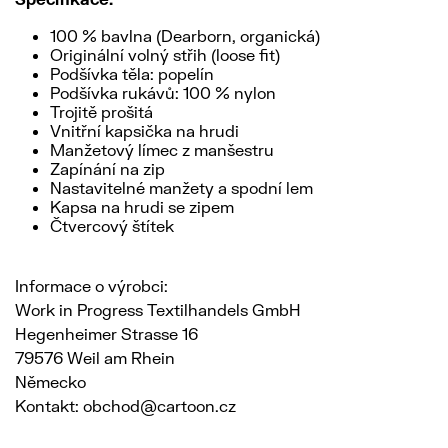
100 % bavlna (Dearborn, organická)
Originální volný střih (loose fit)
Podšívka těla: popelín
Podšívka rukávů: 100 % nylon
Trojitě prošitá
Vnitřní kapsička na hrudi
Manžetový límec z manšestru
Zapínání na zip
Nastavitelné manžety a spodní lem
Kapsa na hrudi se zipem
Čtvercový štítek
Informace o výrobci:
Work in Progress Textilhandels GmbH
Hegenheimer Strasse 16
79576 Weil am Rhein
Německo
Kontakt: obchod@cartoon.cz