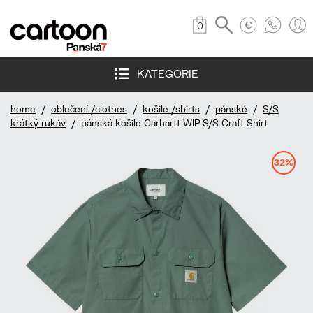
0
KATEGORIE
home
/
oblečení /clothes
/
košile /shirts
/
pánské
/
S/S
krátký rukáv
/ pánská košile Carhartt WIP S/S Craft Shirt
32%