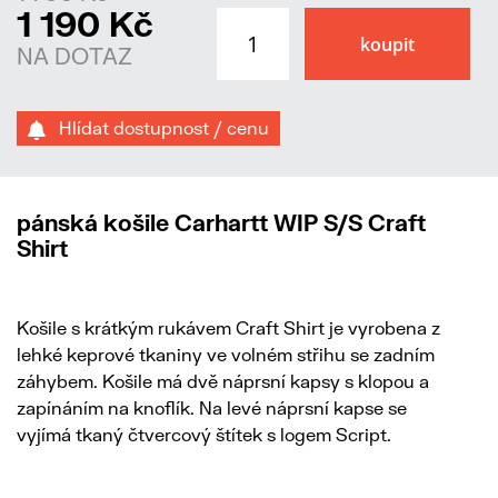
1 190 Kč
NA DOTAZ
Hlídat dostupnost / cenu
pánská košile Carhartt WIP S/S Craft
Shirt
Košile s krátkým rukávem Craft Shirt je vyrobena z
lehké keprové tkaniny ve volném střihu se zadním
záhybem. Košile má dvě náprsní kapsy s klopou a
zapínáním na knoflík. Na levé náprsní kapse se
vyjímá tkaný čtvercový štítek s logem Script.