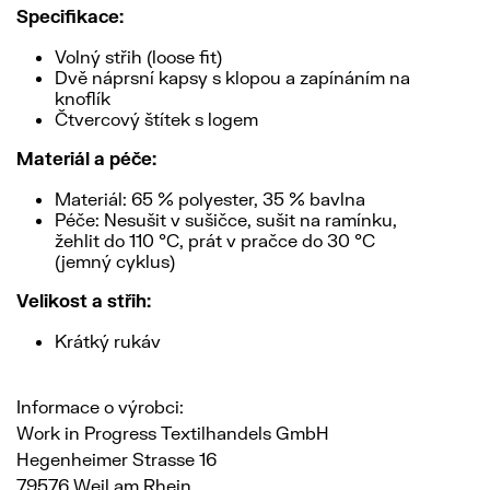
Specifikace:
Volný střih (loose fit)
Dvě náprsní kapsy s klopou a zapínáním na
knoflík
Čtvercový štítek s logem
Materiál a péče:
Materiál: 65 % polyester, 35 % bavlna
Péče: Nesušit v sušičce, sušit na ramínku,
žehlit do 110 °C, prát v pračce do 30 °C
(jemný cyklus)
Velikost a střih:
Krátký rukáv
Informace o výrobci:
Work in Progress Textilhandels GmbH
Hegenheimer Strasse 16
79576 Weil am Rhein