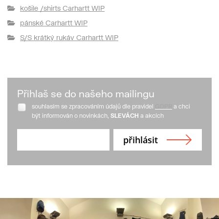
košile /shirts Carhartt WIP
pánské Carhartt WIP
S/S krátký rukáv Carhartt WIP
Přihlaš se do našeho mailingu
souhlasím se zpracováním údajů dle pravidel
GDPR
a chci
být informován o novinkách,
SLEVÁCH
a akcích