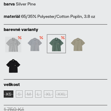
barva
Silver Pine
materiál
65/35% Polyester/Cotton Poplin, 3.8 oz
barevné varianty
%
%
%
velikost
XS
S
M
L
XL
XXL
1 750 Kč