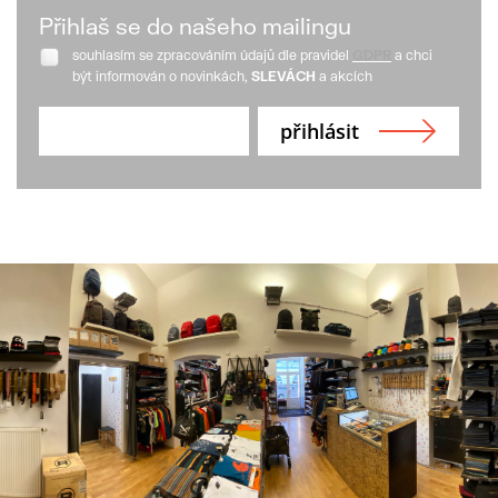
Přihlaš se do našeho mailingu
souhlasím se zpracováním údajů dle pravidel
GDPR
a chci
být informován o novinkách,
SLEVÁCH
a akcích