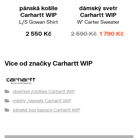
pánská košile
dámský svetr
Carhartt WIP
Carhartt WIP
L/S Gowan Shirt
W' Carter Sweater
2 550 Kč
2 590 Kč
1 790 Kč
3 
Více od značky Carhartt WIP
oblečení /clothes Carhartt WIP
mikiny /sweats Carhartt WIP
pánské bez kapuce Carhartt WIP