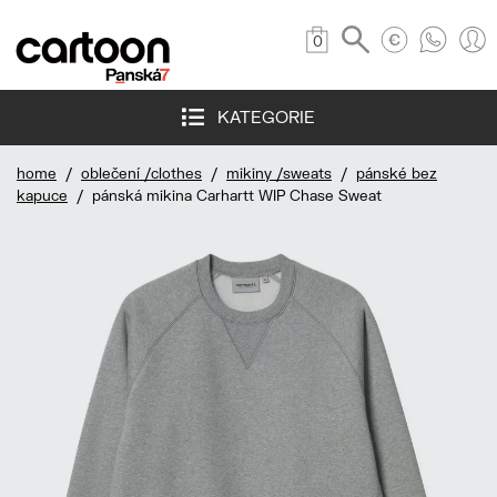
0
KATEGORIE
home
/
oblečení /clothes
/
mikiny /sweats
/
pánské bez
kapuce
/ pánská mikina Carhartt WIP Chase Sweat