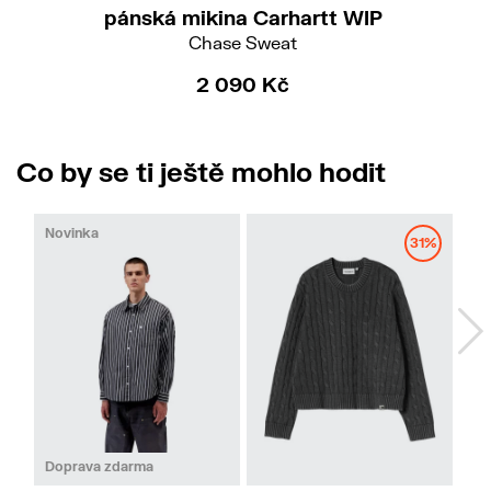
pánská mikina Carhartt WIP
Chase Sweat
2 090 Kč
Co by se ti ještě mohlo hodit
Novinka
31%
M
L
XL
S
Doprava zdarma