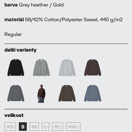
barva
Grey heather / Gold
materiál
58/42% Cotton/Polyester Sweat, 440 g/m2
Regular
další varianty
velikost
XS
S
M
L
XL
XXL