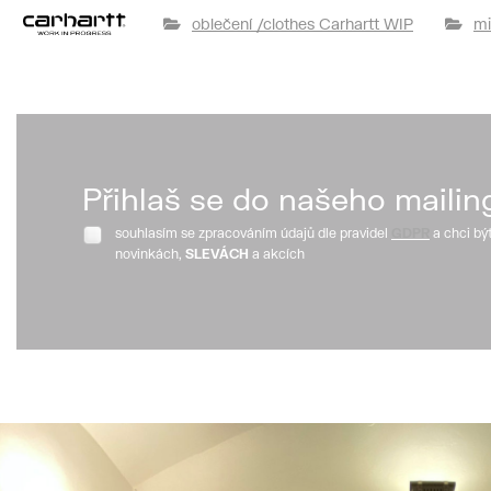
oblečení /clothes Carhartt WIP
mi
Přihlaš se do našeho mailin
souhlasím se zpracováním údajů dle pravidel
GDPR
a chci bý
novinkách,
SLEVÁCH
a akcích