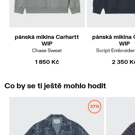
S
L
pánská mikina Carhartt
pánská mikina 
WIP
WIP
Chase Sweat
Script Embroide
1 850 Kč
2 350 K
Co by se ti ještě mohlo hodit
37%