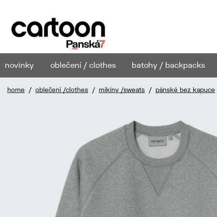
novinky
oblečení / clothes
batohy / backpacks
home
/
oblečení /clothes
/
mikiny /sweats
/
pánské bez kapuce