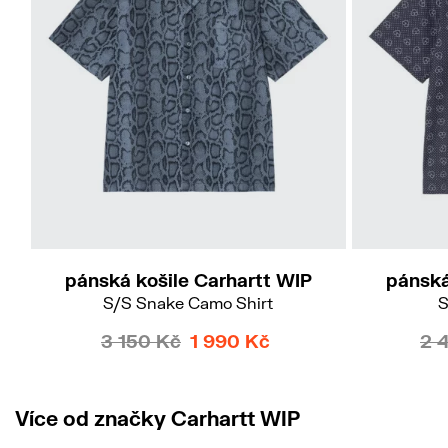
M
L
pánská košile Carhartt WIP
pánská
S/S Snake Camo Shirt
S
3 150 Kč
1 990 Kč
2 
Více od značky Carhartt WIP