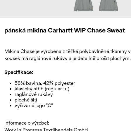
pánská mikina Carhartt WIP Chase Sweat
Mikina Chase je vyrobena z těžké polybavlněné tkaniny v k
kousek má raglánové rukávy a je detailně prošit plochým
Specifikace:
58% bavlna, 42% polyester
klasický střih (regular fit)
raglánové rukávy
ploché šití
vyšívané logo "C"
Informace o výrobci:
Work in Progress Textilhandels GmbH