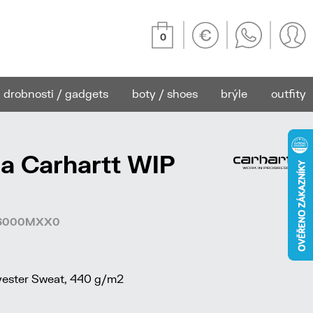
0
drobnosti / gadgets
boty / shoes
brýle
outfity
a Carhartt WIP
366000MXX0
ester Sweat, 440 g/m2