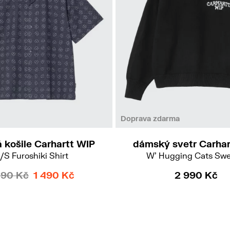
L
XS
S
M
Doprava zdarma
 košile Carhartt WIP
dámský svetr Carhar
/S Furoshiki Shirt
W' Hugging Cats Swe
490 Kč
1 490 Kč
2 990 Kč