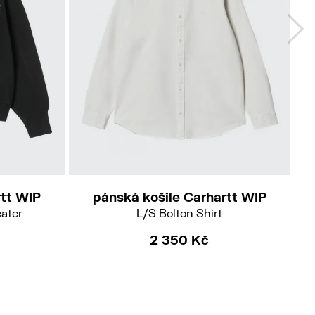
M
L
tt WIP
pánská košile Carhartt WIP
ater
L/S Bolton Shirt
2 350 Kč