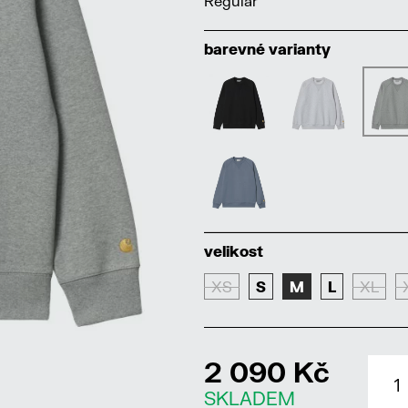
Regular
barevné varianty
velikost
XS
S
M
L
XL
2 090 Kč
SKLADEM