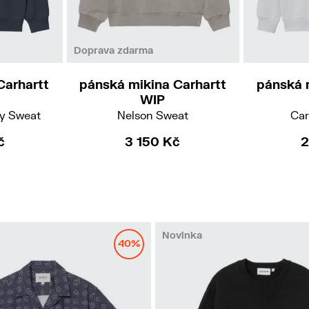
S
M
L
Doprava zdarma
Carhartt
pánská mikina Carhartt
pánská 
WIP
ry Sweat
Nelson Sweat
Car
č
3 150 Kč
2
Novinka
40%