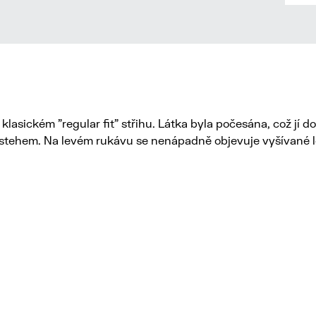
lasickém "regular fit" střihu. Látka byla počesána, což jí 
 stehem. Na levém rukávu se nenápadně objevuje vyšívané l