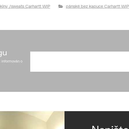
kiny /sweats Carhartt WIP
pánské bez kapuce Carhartt WIP
gu
t informován o