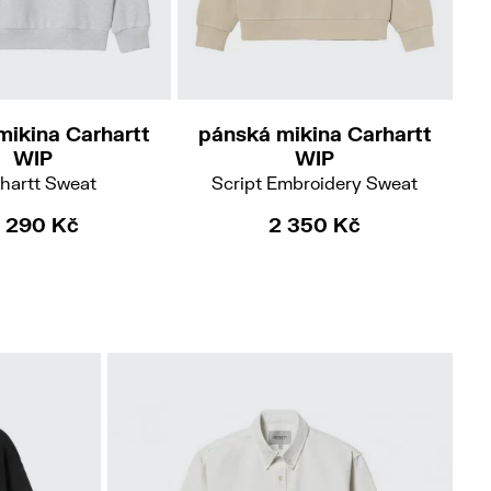
M
L
XL
M
L
mikina Carhartt
pánská mikina Carhartt
p
WIP
WIP
hartt Sweat
Script Embroidery Sweat
 290 Kč
2 350 Kč