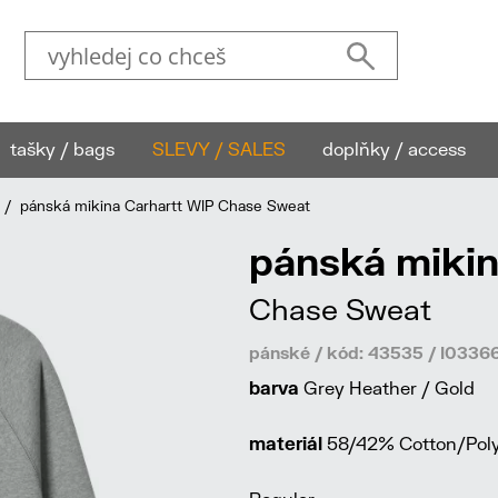
tašky / bags
SLEVY / SALES
doplňky / access
/ pánská mikina Carhartt WIP Chase Sweat
pánská mikin
Chase Sweat
pánské / kód: 43535 / I03
barva
Grey Heather / Gold
materiál
58/42% Cotton/Poly