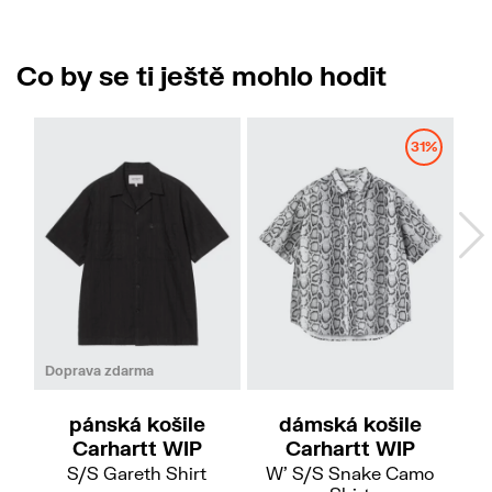
Co by se ti ještě mohlo hodit
31%
S
M
L
XL
Doprava zdarma
pánská košile
dámská košile
Carhartt WIP
Carhartt WIP
S/S Gareth Shirt
W' S/S Snake Camo