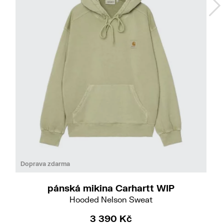
Do
S
Doprava zdarma
pánská mikina Carhartt WIP
Hooded Nelson Sweat
3 390 Kč