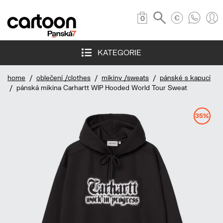
0
KATEGORIE
home
/
oblečení /clothes
/
mikiny /sweats
/
pánské s kapucí
/ pánská mikina Carhartt WIP Hooded World Tour Sweat
35%