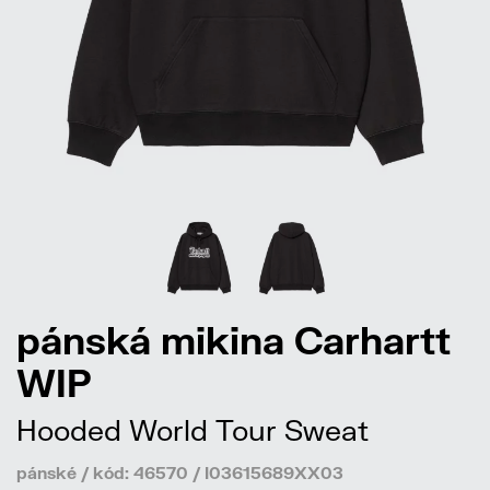
pánská mikina Carhartt
WIP
Hooded World Tour Sweat
pánské / kód: 46570 / I03615689XX03