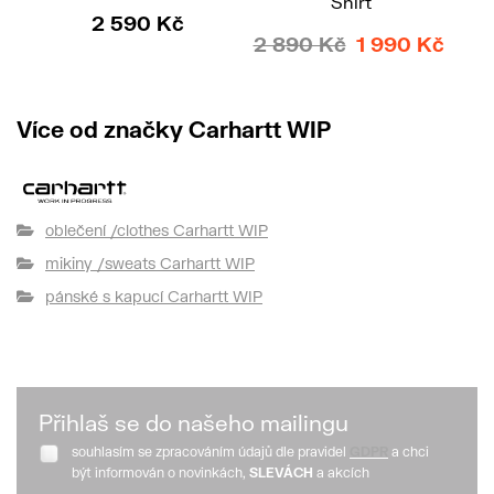
Shirt
2 590 Kč
2 890 Kč
1 990 Kč
Více od značky Carhartt WIP
oblečení /clothes Carhartt WIP
mikiny /sweats Carhartt WIP
pánské s kapucí Carhartt WIP
Přihlaš se do našeho mailingu
souhlasím se zpracováním údajů dle pravidel
GDPR
a chci
být informován o novinkách,
SLEVÁCH
a akcích