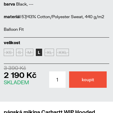
barva
Black, ---
materiál
57/43% Cotton/Polyester Sweat, 440 g/m2
Balloon Fit
velikost
XS
S
M
L
XL
XXL
3 390 Kč
2 190 Kč
SKLADEM
pánská mikina Carhartt WIP Hooded