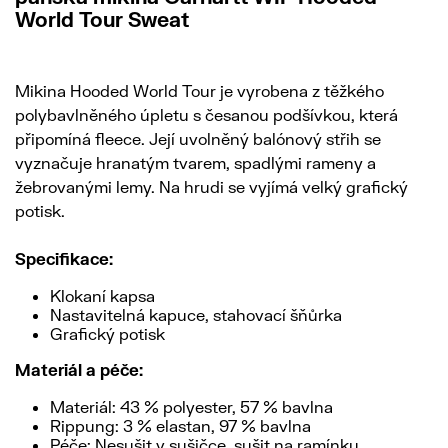
World Tour Sweat
Mikina Hooded World Tour je vyrobena z těžkého
polybavlněného úpletu s česanou podšívkou, která
připomíná fleece. Její uvolněný balónový střih se
vyznačuje hranatým tvarem, spadlými rameny a
žebrovanými lemy. Na hrudi se vyjímá velký grafický
potisk.
Specifikace:
Klokaní kapsa
Nastavitelná kapuce, stahovací šňůrka
Grafický potisk
Materiál a péče:
Materiál: 43 % polyester, 57 % bavlna
Rippung: 3 % elastan, 97 % bavlna
Péče: Nesušit v sušičce, sušit na ramínku,