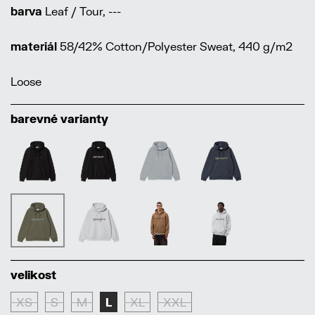
barva
Leaf / Tour, ---
materiál
58/42% Cotton/Polyester Sweat, 440 g/m2
Loose
barevné varianty
velikost
XS
S
M
L
XL
XXL