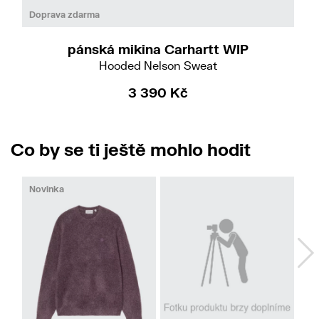
Do
S
Doprava zdarma
pánská mikina Carhartt WIP
Hooded Nelson Sweat
3 390 Kč
Co by se ti ještě mohlo hodit
Novinka