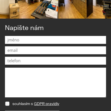
Napište nám
souhlasím s
GDPR pravidly