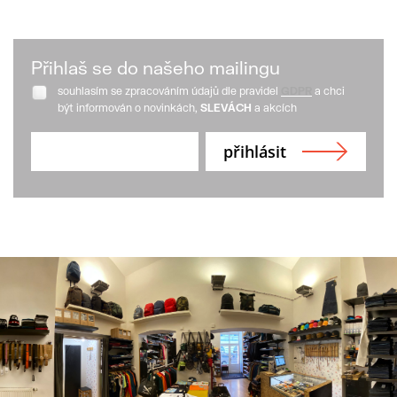
Přihlaš se do našeho mailingu
souhlasím se zpracováním údajů dle pravidel
GDPR
a chci
být informován o novinkách,
SLEVÁCH
a akcích