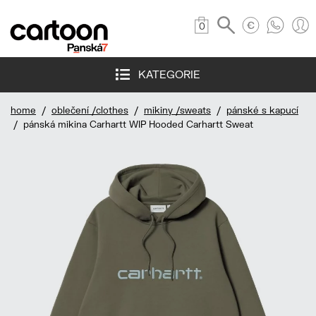
0
KATEGORIE
home
/
oblečení /clothes
/
mikiny /sweats
/
pánské s kapucí
/ pánská mikina Carhartt WIP Hooded Carhartt Sweat