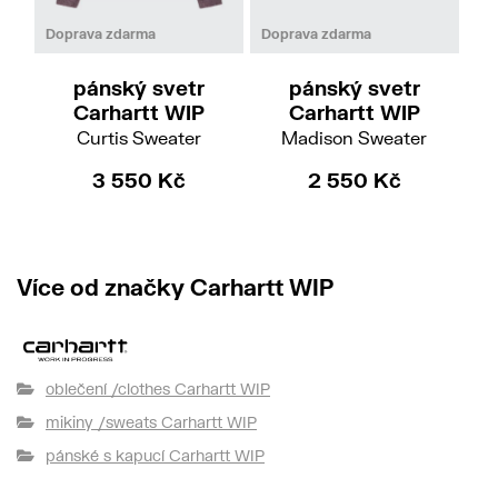
M
L
XL
M
L
XL
Doprava zdarma
Doprava zdarma
Do
pánský svetr
pánský svetr
Carhartt WIP
Carhartt WIP
Curtis Sweater
Madison Sweater
3 550 Kč
2 550 Kč
Více od značky Carhartt WIP
oblečení /clothes Carhartt WIP
mikiny /sweats Carhartt WIP
pánské s kapucí Carhartt WIP