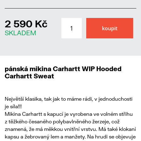
2 590 Kč
SKLADEM
pánská mikina Carhartt WIP Hooded
Carhartt Sweat
Největší klasika, tak jak to máme rádi, v jednoduchosti
je síla!!!
Mikina Carhartt s kapucí je vyrobena ve volném střihu
z těžkého česaného polybavlněného žerzeje, což
znamená, že má měkkou vnitřní vrstvu. Má také klokaní
kapsu a žebrovaný lem a manžety. Na hrudi se objevuje