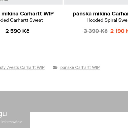
 mikina Carhartt WIP
pánská mikina Carha
ded Carhartt Sweat
Hooded Spiral Swe
2 590 Kč
3 390 Kč
2 190 
sty /vests Carhartt WIP
pánské Carhartt WIP
gu
t informován o