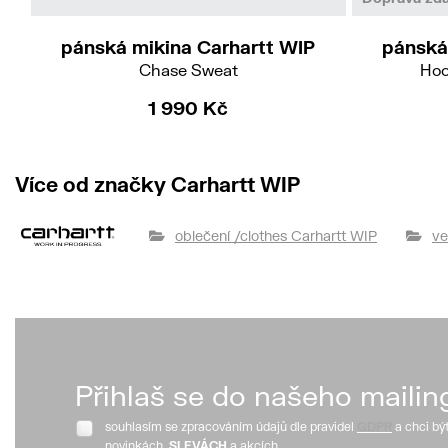
pánská mikina Carhartt WIP
pánská
Chase Sweat
Hoo
1 990 Kč
Více od značky Carhartt WIP
oblečení /clothes Carhartt WIP
ve
Přihlaš se do našeho mailin
souhlasím se zpracováním údajů dle pravidel
GDPR
a chci bý
novinkách,
SLEVÁCH
a akcích