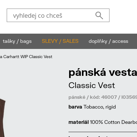
tašky / bags
SLEVY / SALES
doplňky / access
 Carhartt WIP Classic Vest
pánská vesta
Classic Vest
pánské / kód: 46007 / I035
barva
Tobacco, rigid
materiál
100% Cotton Dearbo