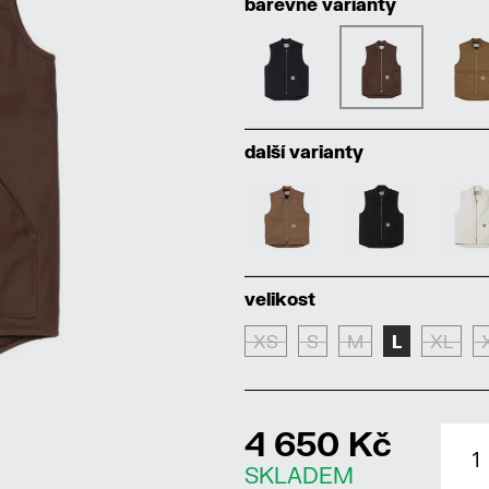
barevné varianty
další varianty
velikost
XS
S
M
L
XL
4 650 Kč
SKLADEM