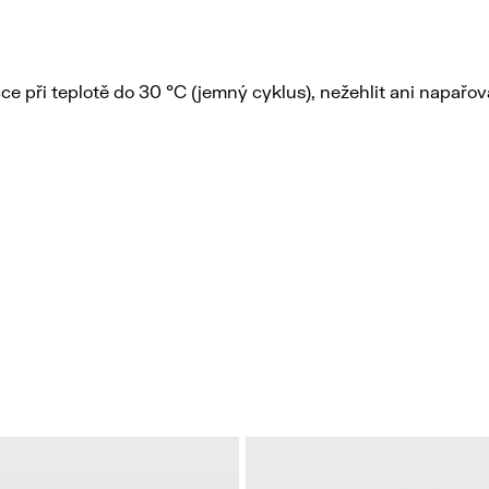
čce při teplotě do 30 °C (jemný cyklus), nežehlit ani napařov