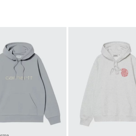
L
L
arma