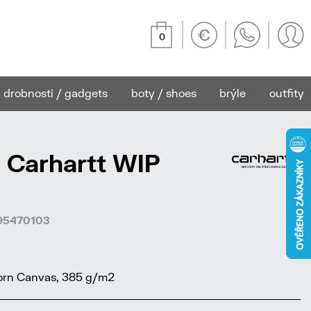
0
drobnosti / gadgets
boty / shoes
brýle
outfity
 Carhartt WIP
695470103
rn Canvas, 385 g/m2