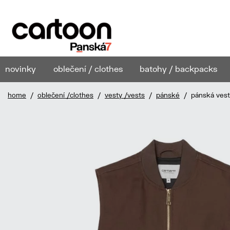
novinky
oblečení / clothes
batohy / backpacks
home
/
oblečení /clothes
/
vesty /vests
/
pánské
/ pánská vesta