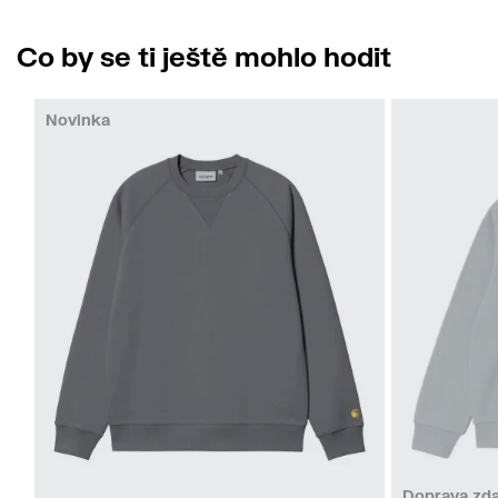
Co by se ti ještě mohlo hodit
Novinka
M
L
XL
Doprava zd