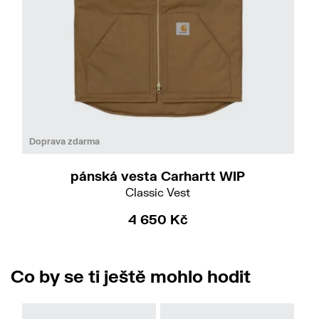
Do
Doprava zdarma
pánská vesta Carhartt WIP
Classic Vest
4 650 Kč
Co by se ti ještě mohlo hodit
No