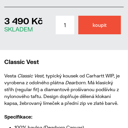
3 490 Kč
SKLADEM
Classic Vest
Vesta
Classic Vest
, typický kousek od Carhartt WIP, je
vyrobena z odolného plátna
Dearborn
. Má klasický
střih (regular fit) a diamantově prošívanou podšívku z
nylonového taftu. Design doplňuje dělená klokaní
kapsa, žebrovaný límeček a přední zip ve zlaté barvě.
Specifikace:
100% bavlna (Dearborn Canvas)