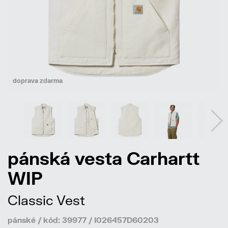
doprava zdarma
pánská vesta Carhartt
WIP
Classic Vest
pánské / kód: 39977 / I026457D60203