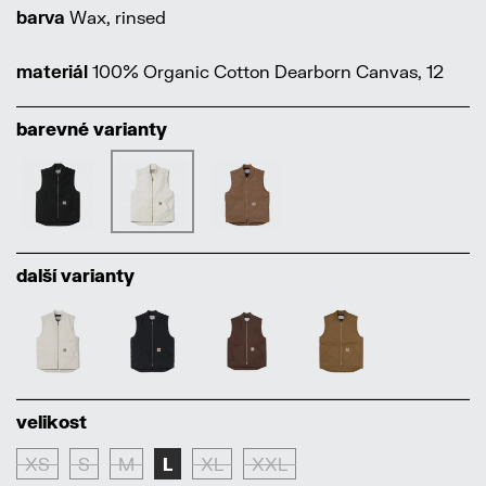
barva
Wax, rinsed
materiál
100% Organic Cotton Dearborn Canvas, 12
barevné varianty
další varianty
velikost
XS
S
M
L
XL
XXL