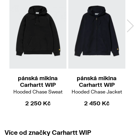
M
L
XL
pánská mikina
pánská mikina
Carhartt WIP
Carhartt WIP
Hooded Chase Sweat
Hooded Chase Jacket
2 250 Kč
2 450 Kč
3 
Více od značky Carhartt WIP