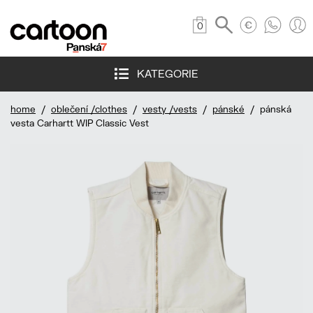
0
KATEGORIE
home
/
oblečení /clothes
/
vesty /vests
/
pánské
/ pánská
vesta Carhartt WIP Classic Vest