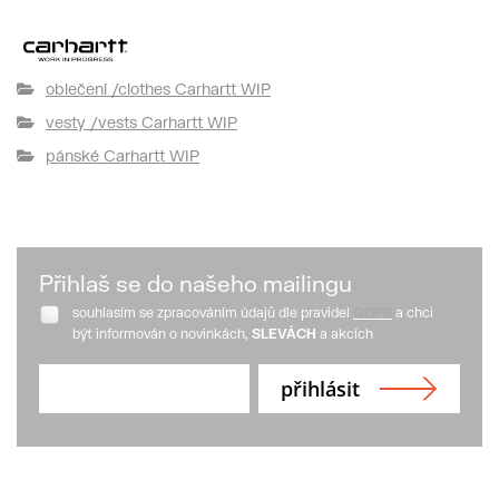
oblečení /clothes Carhartt WIP
vesty /vests Carhartt WIP
pánské Carhartt WIP
Přihlaš se do našeho mailingu
souhlasím se zpracováním údajů dle pravidel
GDPR
a chci
být informován o novinkách,
SLEVÁCH
a akcích