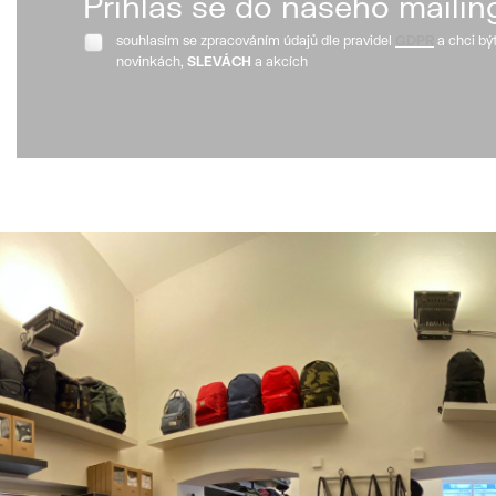
Přihlaš se do našeho mailin
souhlasím se zpracováním údajů dle pravidel
GDPR
a chci bý
novinkách,
SLEVÁCH
a akcích