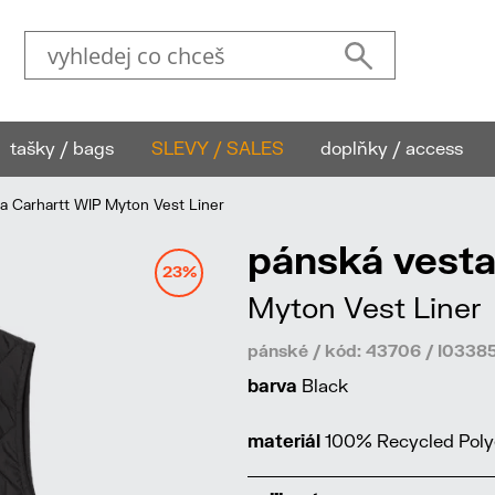
tašky / bags
SLEVY / SALES
doplňky / access
 Carhartt WIP Myton Vest Liner
pánská vesta
23%
Myton Vest Liner
pánské / kód: 43706 / I033
barva
Black
materiál
100% Recycled Polyes