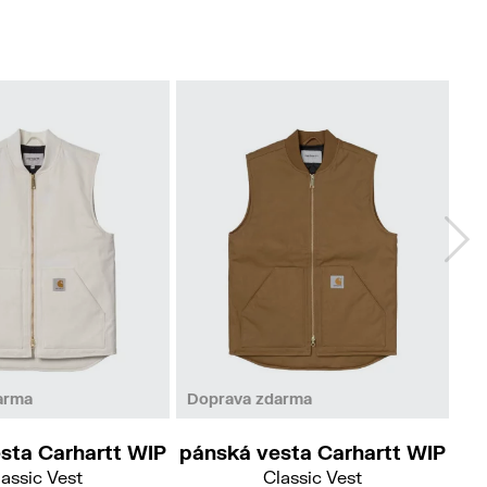
L
arma
Doprava zdarma
Do
sta Carhartt WIP
pánská vesta Carhartt WIP
pá
assic Vest
Classic Vest