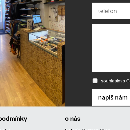
souhlasím s
G
 podmínky
o nás