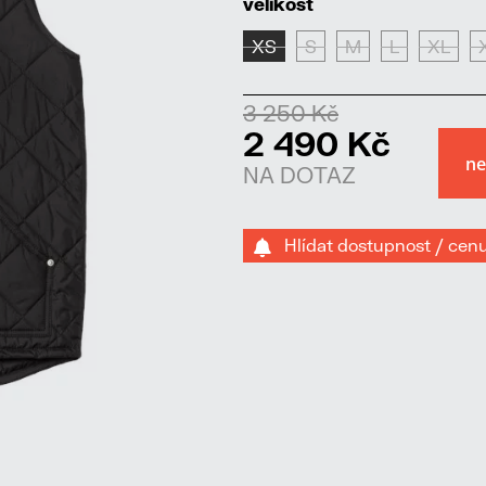
velikost
XS
S
M
L
XL
3 250 Kč
2 490 Kč
NA DOTAZ
Hlídat dostupnost / cen