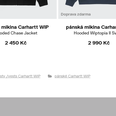
S
M
L
XL
XXL
M
L
Doprava zdarma
 mikina Carhartt WIP
pánská mikina Carha
oded Chase Jacket
Hooded Wiptopia II S
2 450 Kč
2 990 Kč
sty /vests Carhartt WIP
pánské Carhartt WIP