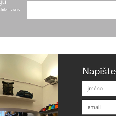
gu
t informován o
Napišt