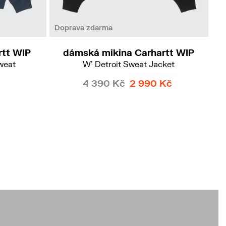
S
M
Doprava zdarma
Do
rtt WIP
dámská mikina Carhartt WIP
weat
W' Detroit Sweat Jacket
4 390 Kč
2 990 Kč