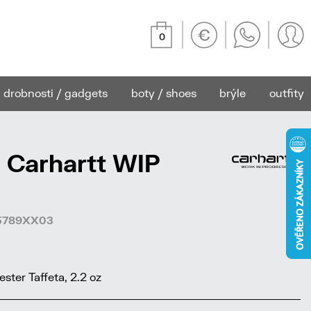
0
drobnosti / gadgets
boty / shoes
brýle
outfity
 Carhartt WIP
85789XX03
ter Taffeta, 2.2 oz