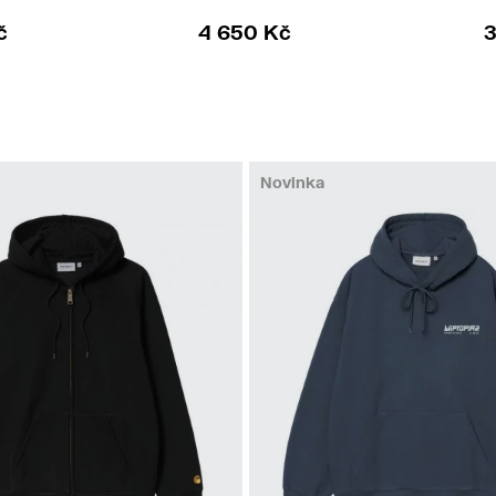
č
4 650 Kč
3
Novinka