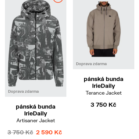
S
L
Doprava zdarma
pánská bunda
IrieDaily
S
M
Doprava zdarma
Terance Jacket
3 750 Kč
pánská bunda
IrieDaily
Artisaner Jacket
3 750 Kč
2 590 Kč