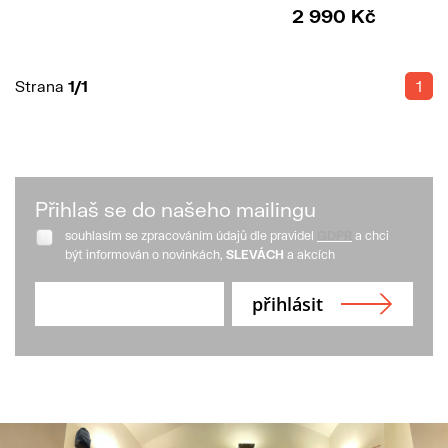
2 990 Kč
Strana
1/1
1
Přihlaš se do našeho mailingu
souhlasím se zpracováním údajů dle pravidel
GDPR
a chci
být informován o novinkách,
SLEVÁCH
a akcích