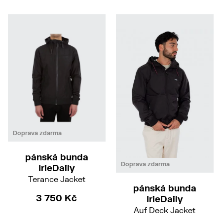
M
L
Doprava zdarma
pánská bunda
S
M
XL
XXL
Doprava zdarma
IrieDaily
Terance Jacket
pánská bunda
3 750 Kč
IrieDaily
Auf Deck Jacket