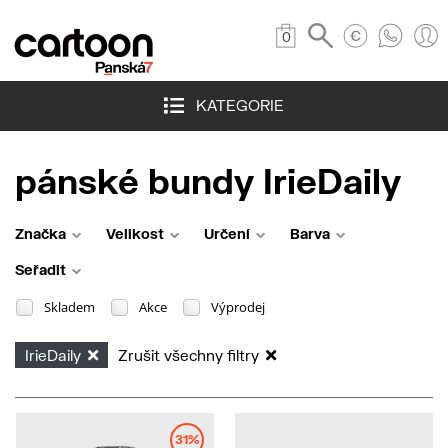
0
KATEGORIE
pánské bundy IrieDaily
Značka
Velikost
Určení
Barva
Seřadit
Skladem
Akce
Výprodej
IrieDaily
Zrušit všechny filtry
31%