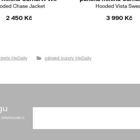
oded Chase Jacket
Hooded Vista Swe
2 450 Kč
3 990 Kč
kets IrieDaily
pánské bundy IrieDaily
gu
t informován o