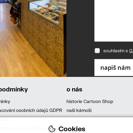
souhlasím s
G
 podmínky
o nás
mínky
historie Cartoon Shop
acování osobních údajů GDPR
naši kámoši
učení
Cookies
dstoupení od smlouvy