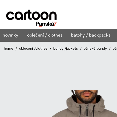
novinky
oblečení / clothes
batohy / backpacks
home
/
oblečení /clothes
/
bundy /jackets
/
pánské bundy
/ pán