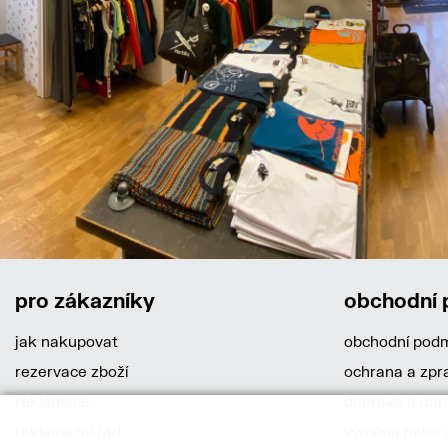
pro zákazníky
obchodní
jak nakupovat
obchodní pod
rezervace zboží
ochrana a zpr
reklamace
doprava a dor
reklamační řád
výměna nebo o