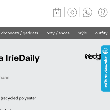
0
drobnosti / gadgets
boty / shoes
brýle
outfity
 IrieDaily
20486
 (recycled polyester