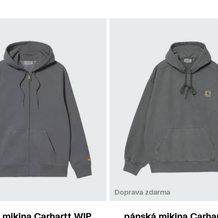
L
XXL
XS
S
M
Doprava zdarma
 mikina Carhartt WIP
pánská mikina Carha