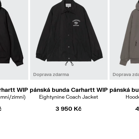
L
XL
Doprava zdarma
Doprava zd
hartt WIP
pánská bunda Carhartt WIP
pánská bu
imní/zimní)
Eightynine Coach Jacket
Hoode
č
3 950 Kč
4