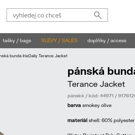
tašky / bags
SLEVY / SALES
doplňky / access
ská bunda IrieDaily Terance Jacket
pánská bunda
Terance Jacket
pánské / kód: 44971 / 91761
barva
smokey olive
materiál
shell: 60% polyester