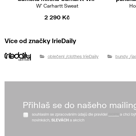
W' Carhartt Sweat
Ho
2 290 Kč
Více od značky IrieDaily
oblečení /clothes IrieDaily
bundy /jac
Přihlaš se do našeho mailin
souhlasím se zpracováním údajů dle pravidel
GDPR
a chci bý
novinkách,
SLEVÁCH
a akcích