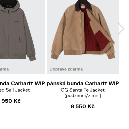
S
M
XL
arma
Doprava zdarma
Do
nda Carhartt WIP
pánská bunda Carhartt WIP
pá
d Sail Jacket
OG Santa Fe Jacket
OG
(podzimní/zimní)
 950 Kč
6 550 Kč