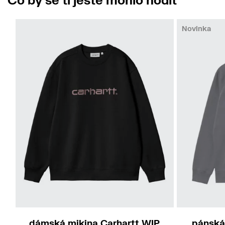
Novinka
XS
S
M
L
dámská mikina Carhartt WIP
pánská