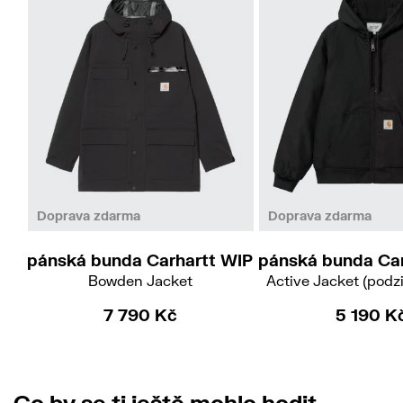
M
L
XL
Doprava zdarma
Doprava zdarma
pánská bunda Carhartt WIP
pánská bunda Car
Bowden Jacket
Active Jacket (podz
7 790 Kč
5 190 K
Co by se ti ještě mohlo hodit