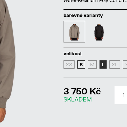
Water-Resistant Poly Cotton 
barevné varianty
velikost
XS
S
M
L
XL
3 750 Kč
SKLADEM