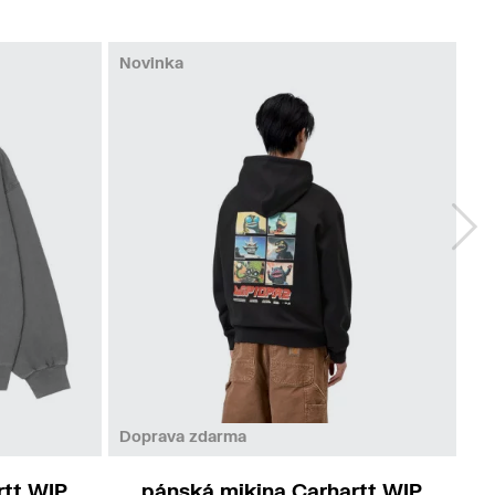
Novinka
M
L
XL
Doprava zdarma
rtt WIP
pánská mikina Carhartt WIP