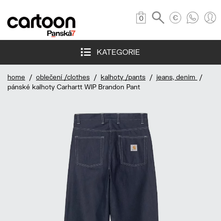
0
KATEGORIE
home
/
oblečení /clothes
/
kalhoty /pants
/
jeans, denim
/
pánské kalhoty Carhartt WIP Brandon Pant