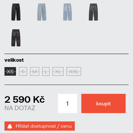
velikost
XS
S
M
L
XL
XXL
2 590 Kč
NA DOTAZ
Hlídat dostupnost / cenu