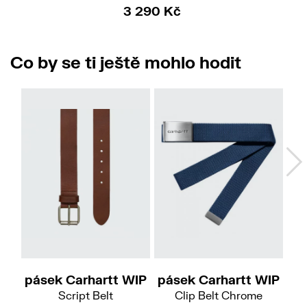
3 290 Kč
Co by se ti ještě mohlo hodit
M
L
pásek Carhartt WIP
pásek Carhartt WIP
pá
Script Belt
Clip Belt Chrome