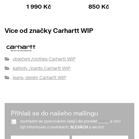
1 990 Kč
850 Kč
Více od značky Carhartt WIP
oblečení /clothes Carhartt WIP
kalhoty /pants Carhartt WIP
jeans, denim Carhartt WIP
Přihlaš se do našeho mailingu
souhlasím se zpracováním údajů dle pravidel
GDPR
a chci
být informován o novinkách,
SLEVÁCH
a akcích