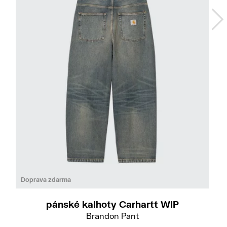
Do
S
M
L
XL
Doprava zdarma
pánské kalhoty Carhartt WIP
Brandon Pant