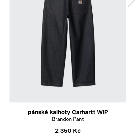
Do
M
L
XL
pánské kalhoty Carhartt WIP
Brandon Pant
2 350 Kč