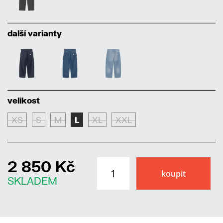
další varianty
velikost
XS
S
M
L
XL
XXL
2 850 Kč
SKLADEM