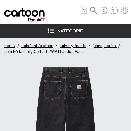
0
KATEGORIE
home
/
oblečení /clothes
/
kalhoty /pants
/
jeans, denim
/
pánské kalhoty Carhartt WIP Brandon Pant