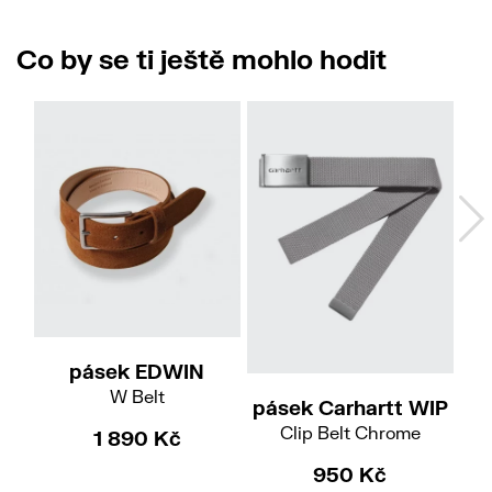
Co by se ti ještě mohlo hodit
M
pásek EDWIN
W Belt
pásek Carhartt WIP
pá
Clip Belt Chrome
1 890 Kč
950 Kč