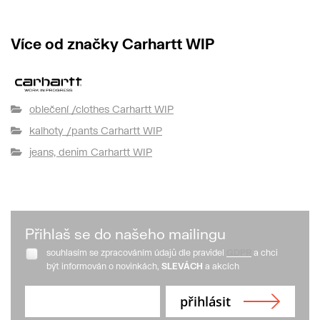
Více od značky Carhartt WIP
oblečení /clothes Carhartt WIP
kalhoty /pants Carhartt WIP
jeans, denim Carhartt WIP
Přihlaš se do našeho mailingu
souhlasím se zpracováním údajů dle pravidel
GDPR
a chci
být informován o novinkách,
SLEVÁCH
a akcích