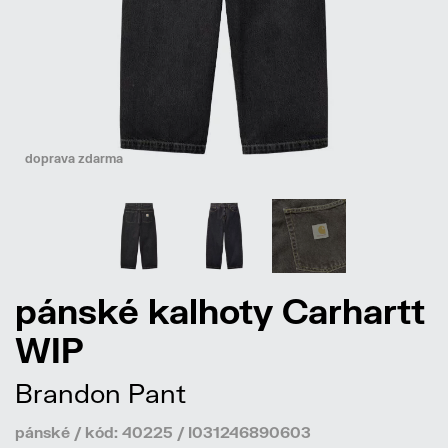
doprava zdarma
pánské kalhoty Carhartt
WIP
Brandon Pant
pánské / kód: 40225 / I031246890603