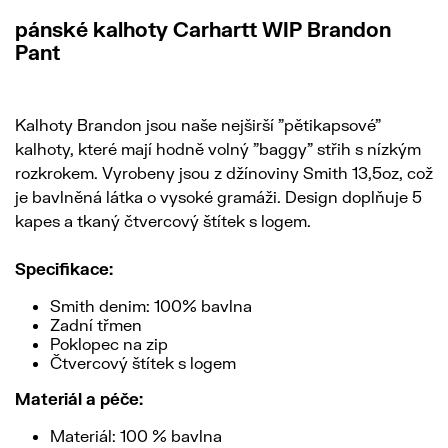
pánské kalhoty Carhartt WIP Brandon
Pant
Kalhoty Brandon jsou naše nejširší "pětikapsové"
kalhoty, které mají hodně volný "baggy" střih s nízkým
rozkrokem. Vyrobeny jsou z džínoviny Smith 13,5oz, což
je bavlněná látka o vysoké gramáži. Design doplňuje 5
kapes a tkaný čtvercový štítek s logem.
Specifikace:
Smith denim: 100% bavlna
Zadní třmen
Poklopec na zip
Čtvercový štítek s logem
Materiál a péče:
Materiál: 100 % bavlna