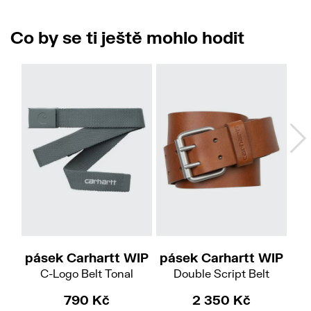
Co by se ti ještě mohlo hodit
S
L
pásek Carhartt WIP
pásek Carhartt WIP
pá
C-Logo Belt Tonal
Double Script Belt
790 Kč
2 350 Kč