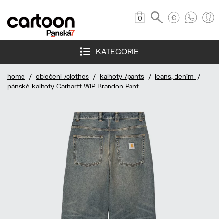
0
KATEGORIE
home
/
oblečení /clothes
/
kalhoty /pants
/
jeans, denim
/
pánské kalhoty Carhartt WIP Brandon Pant