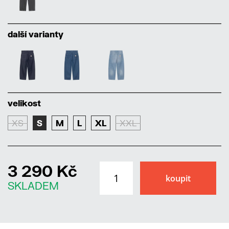
další varianty
velikost
XS
S
M
L
XL
XXL
3 290 Kč
SKLADEM