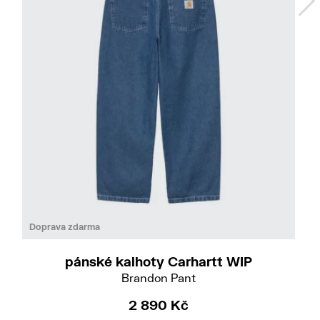
Do
S
M
L
Doprava zdarma
pánské kalhoty Carhartt WIP
Brandon Pant
2 890 Kč