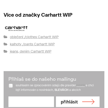
Více od značky Carhartt WIP
oblečení /clothes Carhartt WIP
kalhoty /pants Carhartt WIP
jeans, denim Carhartt WIP
Přihlaš se do našeho mailingu
souhlasím se zpracováním údajů dle pravidel
GDPR
a chci
být informován o novinkách,
SLEVÁCH
a akcích