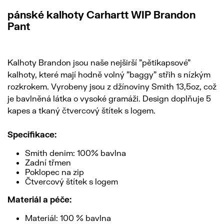
pánské kalhoty Carhartt WIP Brandon
Pant
Kalhoty Brandon jsou naše nejširší "pětikapsové"
kalhoty, které mají hodně volný "baggy" střih s nízkým
rozkrokem. Vyrobeny jsou z džínoviny Smith 13,5oz, což
je bavlněná látka o vysoké gramáži. Design doplňuje 5
kapes a tkaný čtvercový štítek s logem.
Specifikace:
Smith denim: 100% bavlna
Zadní třmen
Poklopec na zip
Čtvercový štítek s logem
Materiál a péče:
Materiál: 100 % bavlna