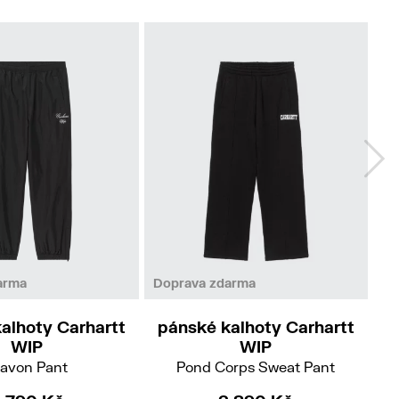
No
S
L
M
L
XL
arma
Doprava zdarma
alhoty Carhartt
pánské kalhoty Carhartt
p
WIP
WIP
ravon Pant
Pond Corps Sweat Pant