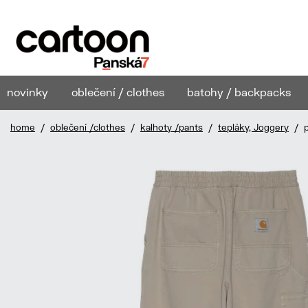
novinky
oblečení / clothes
batohy / backpacks
home
/
oblečení /clothes
/
kalhoty /pants
/
tepláky, Joggery
/ pá