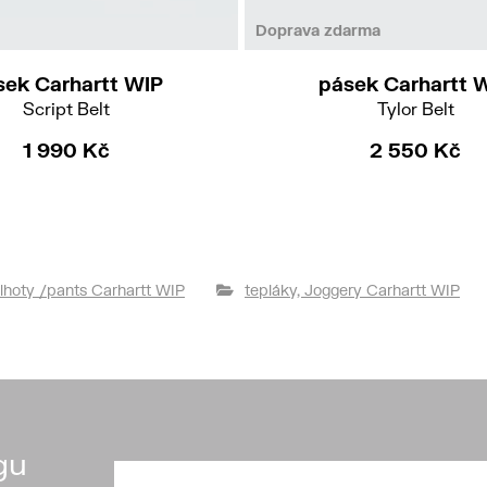
M
L
M
L
Doprava zdarma
sek Carhartt WIP
pásek Carhartt 
Script Belt
Tylor Belt
1 990 Kč
2 550 Kč
lhoty /pants Carhartt WIP
tepláky, Joggery Carhartt WIP
gu