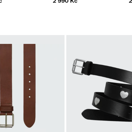
č
2 990 Kč
2