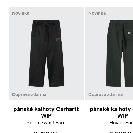
Novinka
Novinka
M
S
M
L
Doprava zdarma
Doprava zdarma
pánské kalhoty Carhartt
pánské kalhoty 
WIP
WIP
Bolon Sweat Pant
Floyde Pa