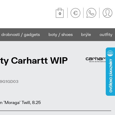
0
drobnosti / gadgets
boty / shoes
brýle
outfity
ty Carhartt WIP
919G1GD03
 'Moraga' Twill, 8.25