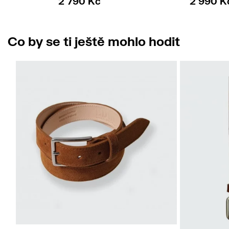
2 790 Kč
2 990 K
Co by se ti ještě mohlo hodit
M