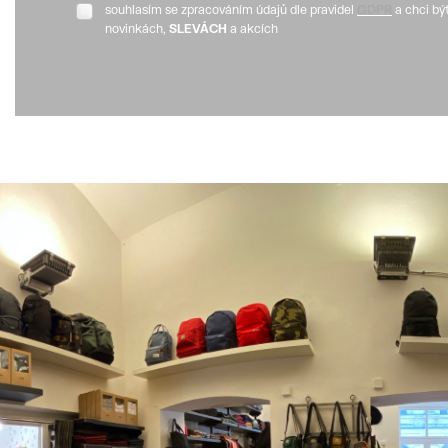
souhlasím se zpracováním údajů dle pravidel
GDPR
a chci bý
novinkách,
SLEVÁCH
a akcích