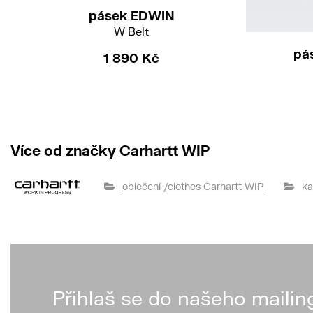
pásek EDWIN
W Belt
pá
1 890 Kč
Více od značky Carhartt WIP
oblečení /clothes Carhartt WIP
ka
Přihlaš se do našeho mailin