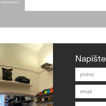
t informován o
Napišt