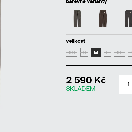
barevné varianty
velikost
XS
S
M
L
XL
2 590 Kč
SKLADEM