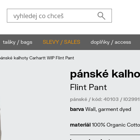
tašky / bags
SLEVY / SALES
doplňky / access
nské kalhoty Carhartt WIP Flint Pant
pánské kalho
Flint Pant
pánské / kód: 40103 / I029
barva
Wall, garment dyed
materiál
100% Organic Cotton