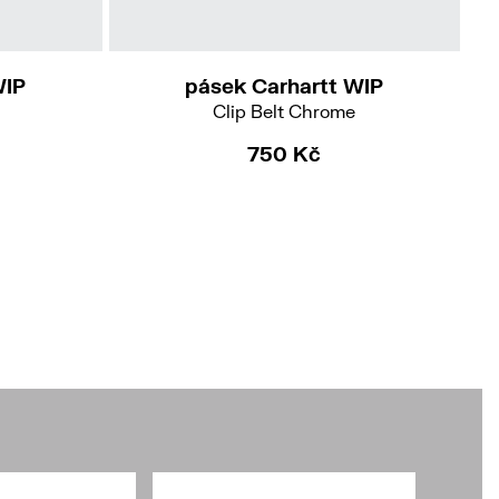
Do
WIP
pásek Carhartt WIP
Clip Belt Chrome
750 Kč