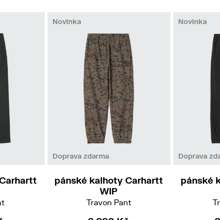
Novinka
Novinka
S
M
Doprava zdarma
Doprava zd
Carhartt
pánské kalhoty Carhartt
pánské k
WIP
nt
Travon Pant
T