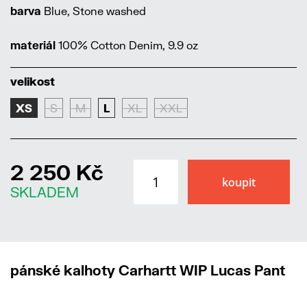
barva
Blue, Stone washed
materiál
100% Cotton Denim, 9.9 oz
velikost
XS
S
M
L
XL
XXL
2 250 Kč
SKLADEM
pánské kalhoty Carhartt WIP Lucas Pant