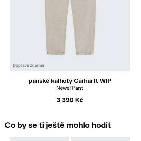
Do
36
Doprava zdarma
pánské kalhoty Carhartt WIP
Newel Pant
3 390 Kč
Co by se ti ještě mohlo hodit