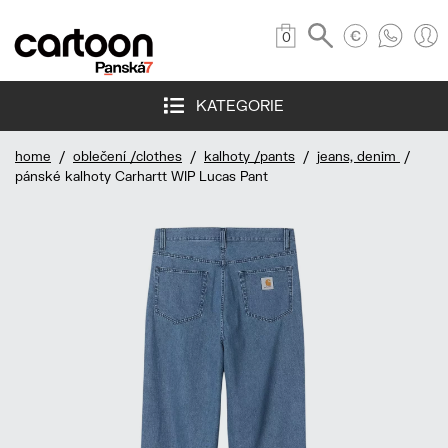
0
KATEGORIE
home
/
oblečení /clothes
/
kalhoty /pants
/
jeans, denim
/
pánské kalhoty Carhartt WIP Lucas Pant