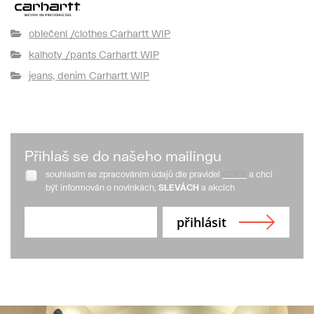
oblečení /clothes Carhartt WIP
kalhoty /pants Carhartt WIP
jeans, denim Carhartt WIP
Přihlaš se do našeho mailingu
souhlasím se zpracováním údajů dle pravidel
GDPR
a chci
být informován o novinkách,
SLEVÁCH
a akcích