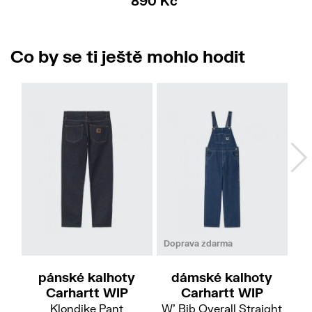
890 Kč
Co by se ti ještě mohlo hodit
32/32
36/32
33/34
34/34
Doprava zdarma
pánské kalhoty
dámské kalhoty
Carhartt WIP
Carhartt WIP
Klondike Pant
W' Bib Overall Straight