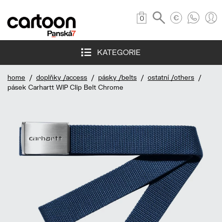
0
KATEGORIE
home
/
doplňky /access
/
pásky /belts
/
ostatní /others
/
pásek Carhartt WIP Clip Belt Chrome