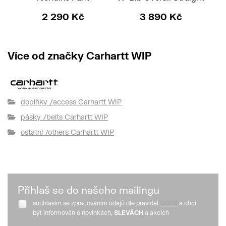
2 290 Kč
3 890 Kč
Více od značky Carhartt WIP
doplňky /access Carhartt WIP
pásky /belts Carhartt WIP
ostatní /others Carhartt WIP
Přihlaš se do našeho mailingu
souhlasím se zpracováním údajů dle pravidel
GDPR
a chci
být informován o novinkách,
SLEVÁCH
a akcích