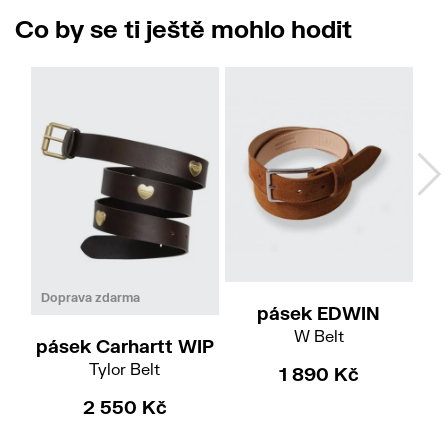
Co by se ti ještě mohlo hodit
M
M
L
Doprava zdarma
pásek EDWIN
W Belt
pásek Carhartt WIP
pá
Tylor Belt
1 890 Kč
2 550 Kč