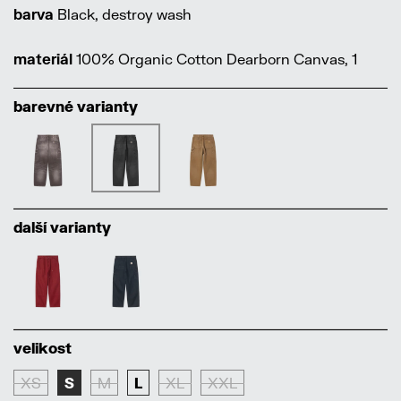
barva
Black, destroy wash
materiál
100% Organic Cotton Dearborn Canvas, 1
barevné varianty
další varianty
velikost
XS
S
M
L
XL
XXL