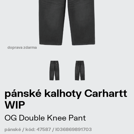
doprava zdarma
pánské kalhoty Carhartt
WIP
OG Double Knee Pant
pánské / kód: 47587 / I036869891703