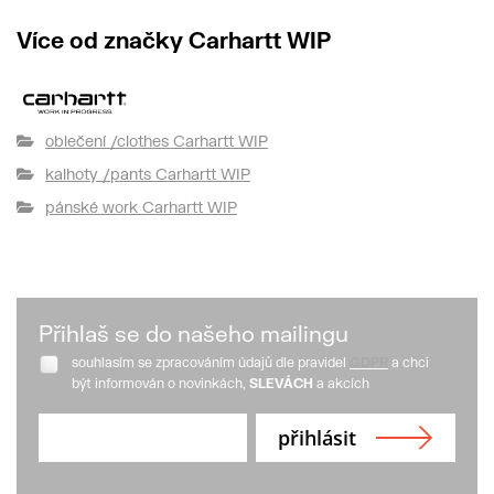
Více od značky Carhartt WIP
oblečení /clothes Carhartt WIP
kalhoty /pants Carhartt WIP
pánské work Carhartt WIP
Přihlaš se do našeho mailingu
souhlasím se zpracováním údajů dle pravidel
GDPR
a chci
být informován o novinkách,
SLEVÁCH
a akcích