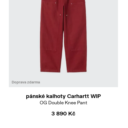
Do
L
Doprava zdarma
pánské kalhoty Carhartt WIP
OG Double Knee Pant
3 890 Kč