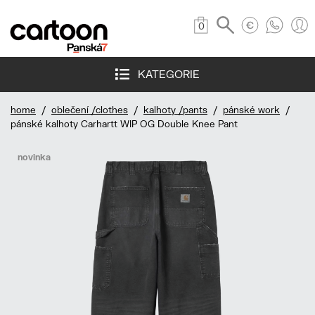
0
KATEGORIE
home
/
oblečení /clothes
/
kalhoty /pants
/
pánské work
/
pánské kalhoty Carhartt WIP OG Double Knee Pant
novinka