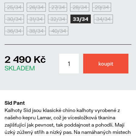
25/34
26/34
27/34
28/34
29/34
30/34
31/34
32/34
33/34
34/34
36/34
38/34
40/34
2 490 Kč
SKLADEM
Sid Pant
Kalhoty Sid jsou klasické chino kalhoty vyrobené z
našeho kepru Lamar, což je vícesložková tkanina
zajišťující jak pevnost, tak poddajnost a pohodlí. Mají
úzký zúžený střih a nízký pas. Na namáhaných místech