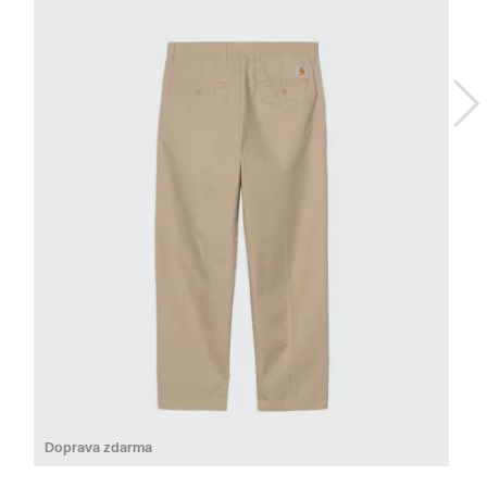
No
Do
32
34
Doprava zdarma