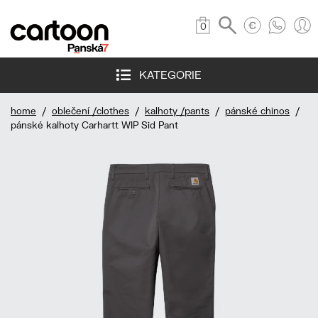
0
KATEGORIE
home
/
oblečení /clothes
/
kalhoty /pants
/
pánské chinos
/
pánské kalhoty Carhartt WIP Sid Pant