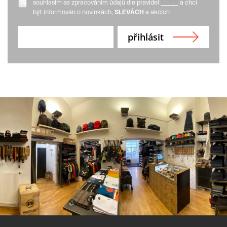
souhlasím se zpracováním údajů dle pravidel
GDPR
a chci
být informován o novinkách,
SLEVÁCH
a akcích