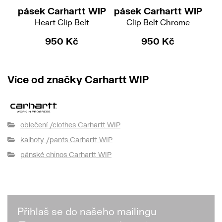
pásek Carhartt WIP
pásek Carhartt WIP
pá
Heart Clip Belt
Clip Belt Chrome
950 Kč
950 Kč
Více od značky Carhartt WIP
oblečení /clothes Carhartt WIP
kalhoty /pants Carhartt WIP
pánské chinos Carhartt WIP
Přihlaš se do našeho mailingu