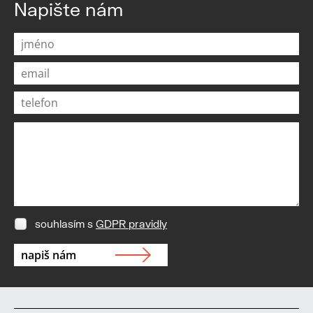
Napište nám
souhlasím s
GDPR pravidly