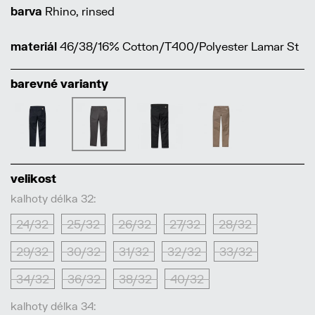
barva
Rhino, rinsed
materiál
46/38/16% Cotton/T400/Polyester Lamar St
barevné varianty
velikost
kalhoty délka 32:
24/32
25/32
26/32
27/32
28/32
29/32
30/32
31/32
32/32
33/32
34/32
36/32
38/32
40/32
kalhoty délka 34: