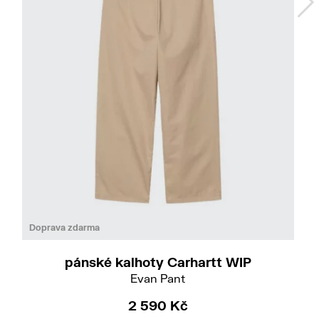
Do
31
32
33
34
Doprava zdarma
pánské kalhoty Carhartt WIP
Evan Pant
2 590 Kč