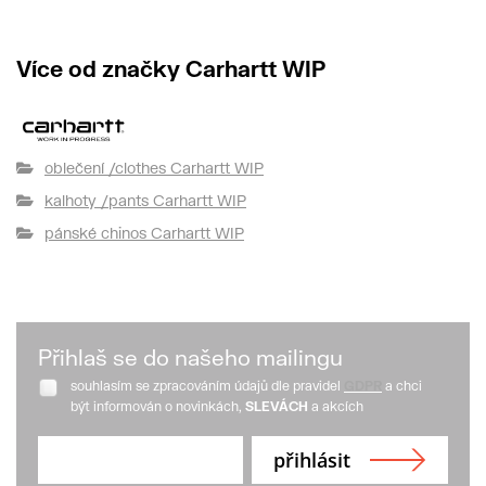
Více od značky Carhartt WIP
oblečení /clothes Carhartt WIP
kalhoty /pants Carhartt WIP
pánské chinos Carhartt WIP
Přihlaš se do našeho mailingu
souhlasím se zpracováním údajů dle pravidel
GDPR
a chci
být informován o novinkách,
SLEVÁCH
a akcích