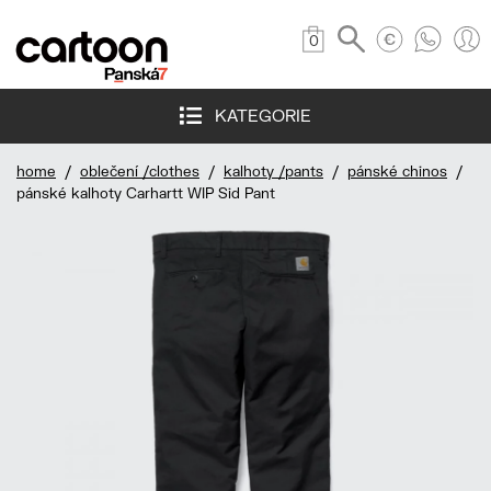
0
KATEGORIE
home
/
oblečení /clothes
/
kalhoty /pants
/
pánské chinos
/
pánské kalhoty Carhartt WIP Sid Pant