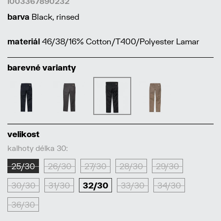
I003367890232
barva
Black, rinsed
materiál
46/38/16% Cotton/T400/Polyester Lamar
barevné varianty
velikost
kalhoty délka 30:
25/30
26/30
27/30
28/30
29/30
30/30
31/30
32/30
33/30
34/30
36/30