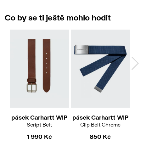
Co by se ti ještě mohlo hodit
M
L
pásek Carhartt WIP
pásek Carhartt WIP
pá
Script Belt
Clip Belt Chrome
1 990 Kč
850 Kč