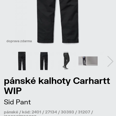
doprava zdarma
pánské kalhoty Carhartt
WIP
Sid Pant
pánské / kód: 2401 / 27134 / 30393 / 31207 /