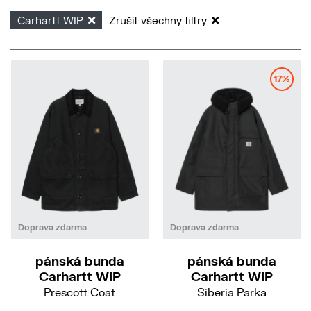
Carhartt WIP
Zrušit všechny filtry
17%
M
XL
L
Doprava zdarma
Doprava zdarma
pánská bunda
pánská bunda
Carhartt WIP
Carhartt WIP
Prescott Coat
Siberia Parka