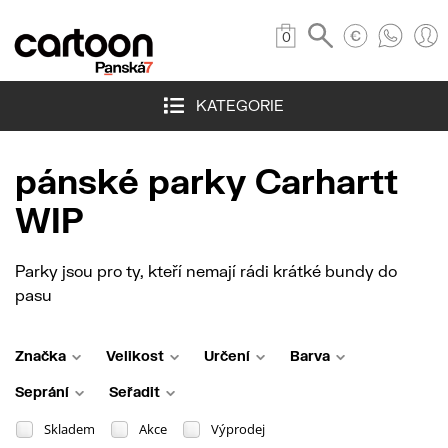
0
KATEGORIE
pánské parky Carhartt
WIP
Parky jsou pro ty, kteří nemají rádi krátké bundy do
pasu
Značka
Velikost
Určení
Barva
Seprání
Seřadit
Skladem
Akce
Výprodej