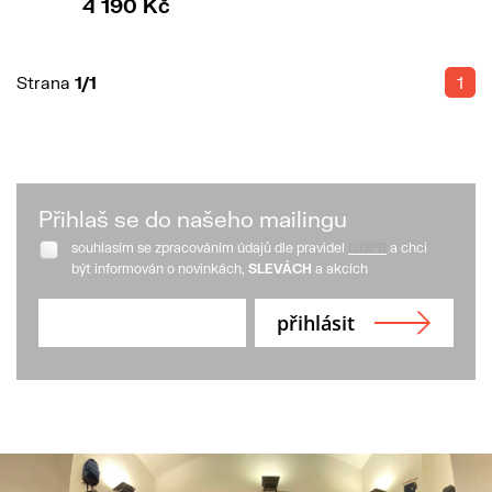
4 190 Kč
Strana
1/1
1
Přihlaš se do našeho mailingu
souhlasím se zpracováním údajů dle pravidel
GDPR
a chci
být informován o novinkách,
SLEVÁCH
a akcích