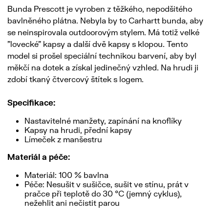
Bunda Prescott je vyroben z těžkého, nepodšitého
bavlněného plátna. Nebyla by to Carhartt bunda, aby
se neinspirovala outdoorovým stylem. Má totiž velké
"lovecké" kapsy a další dvě kapsy s klopou. Tento
model si prošel speciální technikou barvení, aby byl
měkčí na dotek a získal jedinečný vzhled. Na hrudi ji
zdobí tkaný čtvercový štítek s logem.
Specifikace:
Nastavitelné manžety, zapínání na knoflíky
Kapsy na hrudi, přední kapsy
Límeček z manšestru
Materiál a péče:
Materiál: 100 % bavlna
Péče: Nesušit v sušičce, sušit ve stínu, prát v
pračce při teplotě do 30 °C (jemný cyklus),
nežehlit ani nečistit parou