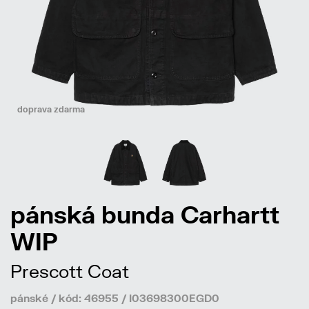
doprava zdarma
pánská bunda Carhartt
WIP
Prescott Coat
pánské / kód: 46955 / I03698300EGD0