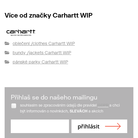
Více od značky Carhartt WIP
oblečení /clothes Carhartt WIP
bundy /jackets Carhartt WIP
pánské parky Carhartt WIP
Přihlaš se do našeho mailingu
souhlasím se zpracováním údajů dle pravidel
GDPR
a chci
být informován o novinkách,
SLEVÁCH
a akcích