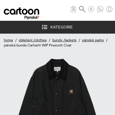
0
KATEGORIE
home
/
oblečení /clothes
/
bundy /jackets
/
pánské parky
/
pánská bunda Carhartt WIP Prescott Coat