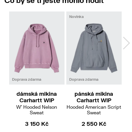
Co by se ti ještě mohlo hodit
Novinka
XS
S
M
L
XL
Doprava zdarma
Do
Doprava zdarma
dámská mikina
pánská mikina
Carhartt WIP
Carhartt WIP
W' Hooded Nelson
A
Hooded American Script
Sweat
Sweat
3 150 Kč
4 
2 550 Kč