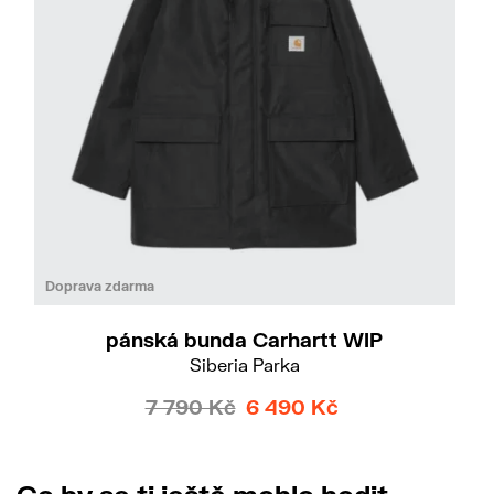
Do
L
Doprava zdarma
pánská bunda Carhartt WIP
Siberia Parka
7 790 Kč
6 490 Kč