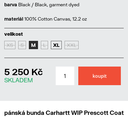
barva
Black / Black, garment dyed
materiál
100% Cotton Canvas, 12.2 oz
velikost
XS
S
M
L
XL
XXL
5 250 Kč
SKLADEM
pánská bunda Carhartt WIP Prescott Coat