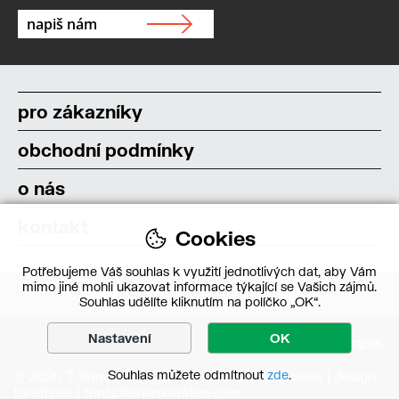
pro zákazníky
obchodní podmínky
o nás
kontakt
Cookies
Potřebujeme Váš souhlas k využití jednotlivých dat, aby Vám
mimo jiné mohli ukazovat informace týkající se Vašich zájmů.
Souhlas udělíte kliknutím na políčko „OK“.
Nastavení
OK
Souhlas můžete odmítnout
zde
.
© 2020 T-Bone s.r.o. – Všechna práva vyhrazena | design
forejt.net
|
fonts.floriankarsten.com