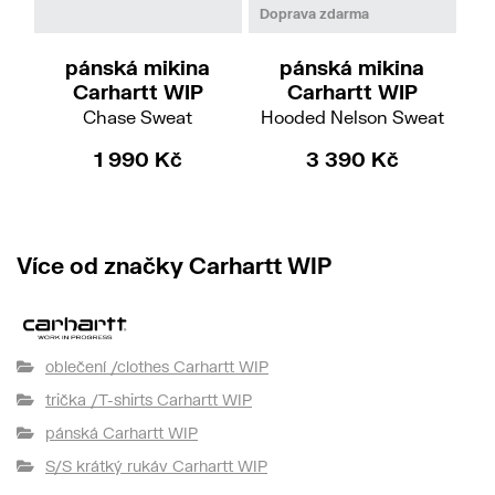
M
L
XL
XL
Doprava zdarma
Do
pánská mikina
pánská mikina
Carhartt WIP
Carhartt WIP
Chase Sweat
Hooded Nelson Sweat
Hoo
1 990 Kč
3 390 Kč
Více od značky Carhartt WIP
oblečení /clothes Carhartt WIP
trička /T-shirts Carhartt WIP
pánská Carhartt WIP
S/S krátký rukáv Carhartt WIP