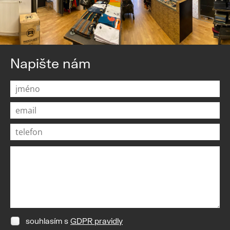
Napište nám
souhlasím s
GDPR pravidly