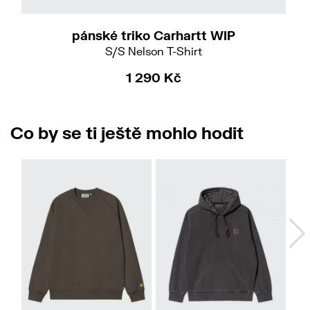
pánské triko Carhartt WIP
S/S Nelson T-Shirt
1 290 Kč
Co by se ti ještě mohlo hodit
No