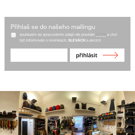
Přihlaš se do našeho mailingu
souhlasím se zpracováním údajů dle pravidel
GDPR
a chci
být informován o novinkách,
SLEVÁCH
a akcích