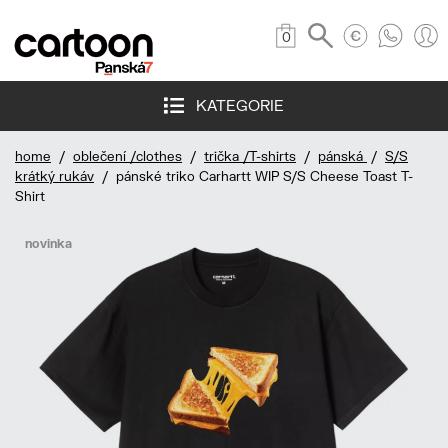
0
KATEGORIE
home
/
oblečení /clothes
/
trička /T-shirts
/
pánská
/
S/S
krátký rukáv
/ pánské triko Carhartt WIP S/S Cheese Toast T-
Shirt
novinka