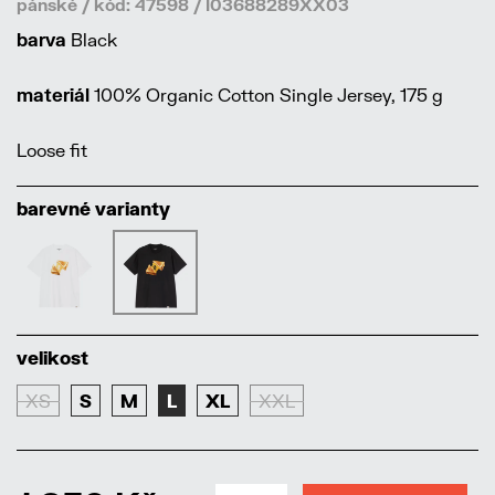
pánské / kód: 47598 / I03688289XX03
barva
Black
materiál
100% Organic Cotton Single Jersey, 175 g
Loose fit
barevné varianty
velikost
XS
S
M
L
XL
XXL