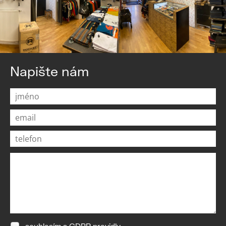
Napište nám
souhlasím s
GDPR pravidly