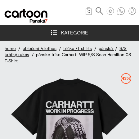
0
KATEGORIE
home
/
oblečení /clothes
/
trička /T-shirts
/
pánská
/
S/S
krátký rukáv
/ pánské triko Carhartt WIP S/S Sean Hamilton 03
T-Shirt
43%