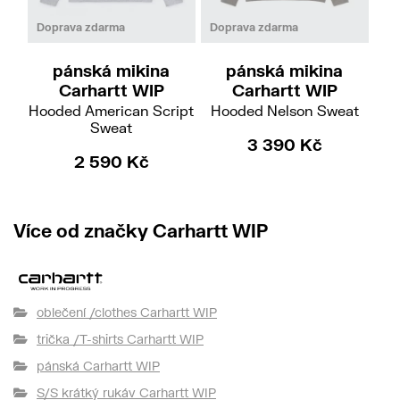
S
M
Doprava zdarma
Doprava zdarma
pánská mikina
pánská mikina
Carhartt WIP
Carhartt WIP
Hooded American Script
Hooded Nelson Sweat
W
Sweat
3 390 Kč
2 590 Kč
Více od značky Carhartt WIP
oblečení /clothes Carhartt WIP
trička /T-shirts Carhartt WIP
pánská Carhartt WIP
S/S krátký rukáv Carhartt WIP