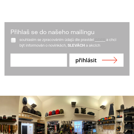
Přihlaš se do našeho mailingu
souhlasím se zpracováním údajů dle pravidel
GDPR
a chci
být informován o novinkách,
SLEVÁCH
a akcích