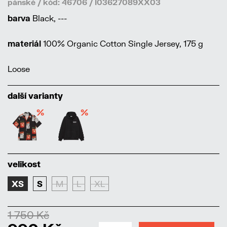
pánské / kód: 46706 / I03627089XX03
barva
Black, ---
materiál
100% Organic Cotton Single Jersey, 175 g
Loose
další varianty
%
%
velikost
XS
S
M
L
XL
1 750 Kč