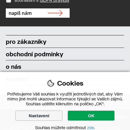
pro zákazníky
obchodní podmínky
o nás
kontakt
Cookies
Potřebujeme Váš souhlas k využití jednotlivých dat, aby Vám
mimo jiné mohli ukazovat informace týkající se Vašich zájmů.
Souhlas udělíte kliknutím na políčko „OK“.
Nastavení
OK
© 2020 T-Bone s.r.o. – Všechna práva vyhrazena | design
Souhlas můžete odmítnout
zde
.