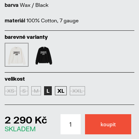
barva
Wax / Black
materiál
100% Cotton, 7 gauge
barevné varianty
velikost
XS
S
M
L
XL
XXL
2 290 Kč
SKLADEM