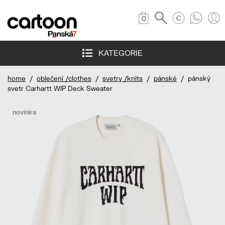
0
KATEGORIE
home
/
oblečení /clothes
/
svetry /knits
/
pánské
/ pánský
svetr Carhartt WIP Deck Sweater
novinka