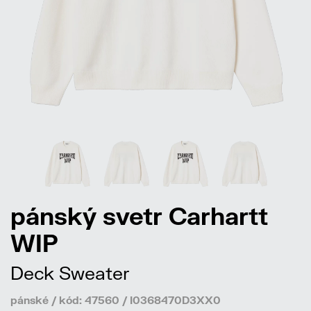
pánský svetr Carhartt
WIP
Deck Sweater
pánské / kód: 47560 / I0368470D3XX0