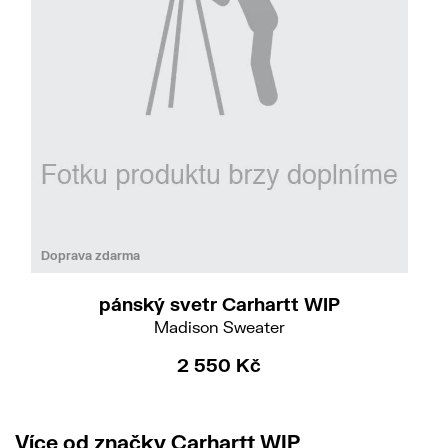
M
L
XL
Doprava zdarma
pánský svetr Carhartt WIP
Madison Sweater
2 550 Kč
Více od značky Carhartt WIP