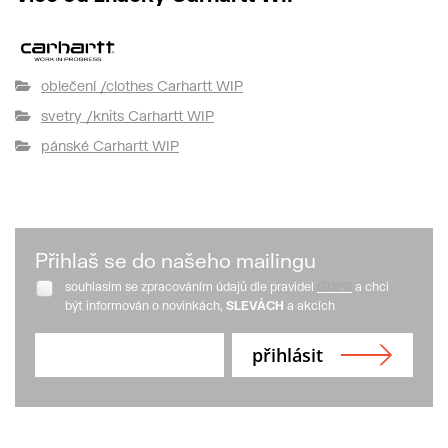
oblečení /clothes Carhartt WIP
svetry /knits Carhartt WIP
pánské Carhartt WIP
Přihlaš se do našeho mailingu
souhlasím se zpracováním údajů dle pravidel
GDPR
a chci
být informován o novinkách,
SLEVÁCH
a akcích