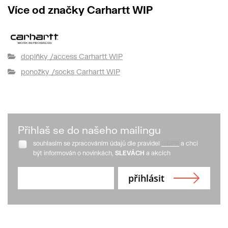
Více od značky Carhartt WIP
doplňky /access Carhartt WIP
ponožky /socks Carhartt WIP
Přihlaš se do našeho mailingu
souhlasím se zpracováním údajů dle pravidel
GDPR
a chci
být informován o novinkách,
SLEVÁCH
a akcích