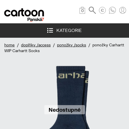
0
KATEGORIE
home
/
doplňky /access
/
ponožky /socks
/ ponožky Carhartt
WIP Carhartt Socks
Nedostupné