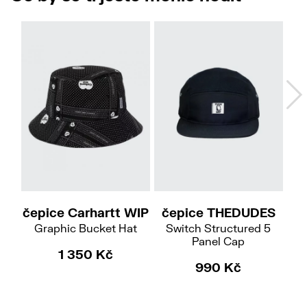
S-M
čepice Carhartt WIP
čepice THEDUDES
če
Graphic Bucket Hat
Switch Structured 5
Panel Cap
1 350 Kč
990 Kč