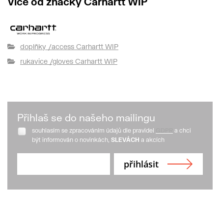
Více od značky Carhartt WIP
doplňky /access Carhartt WIP
rukavice /gloves Carhartt WIP
Přihlaš se do našeho mailingu
souhlasím se zpracováním údajů dle pravidel
GDPR
a chci
být informován o novinkách,
SLEVÁCH
a akcích