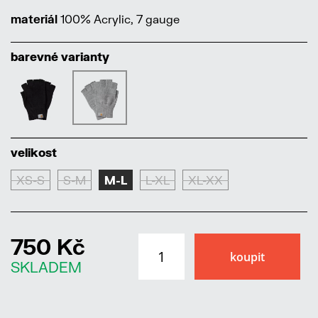
materiál
100% Acrylic, 7 gauge
barevné varianty
velikost
XS-S
S-M
M-L
L-XL
XL-XX
750 Kč
SKLADEM