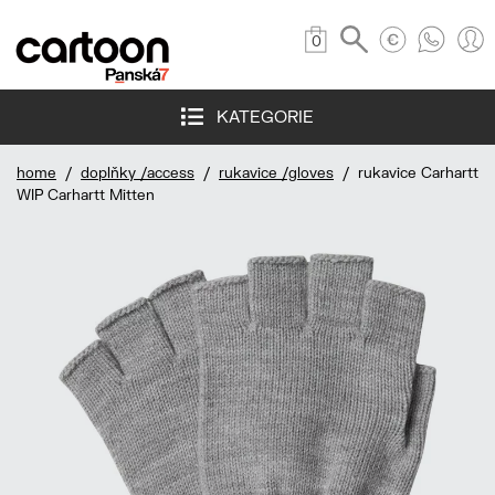
0
KATEGORIE
home
/
doplňky /access
/
rukavice /gloves
/ rukavice Carhartt
WIP Carhartt Mitten