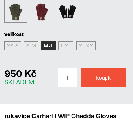
velikost
XS-S
S-M
M-L
L-XL
XL-XX
950 Kč
SKLADEM
rukavice Carhartt WIP Chedda Gloves