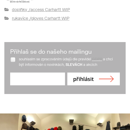
doplňky /access Carhartt WIP
rukavice /gloves Carhartt WIP
Přihlaš se do našeho mailingu
souhlasím se zpracováním údajů dle pravidel
GDPR
a chci
být informován o novinkách,
SLEVÁCH
a akcích