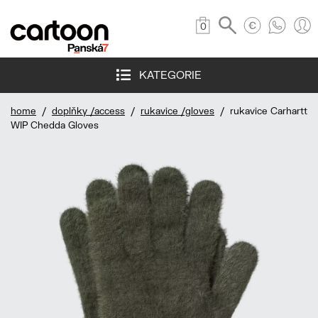
0
KATEGORIE
home
/
doplňky /access
/
rukavice /gloves
/ rukavice Carhartt
WIP Chedda Gloves