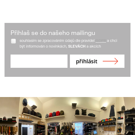
Přihlaš se do našeho mailingu
souhlasím se zpracováním údajů dle pravidel
GDPR
a chci
být informován o novinkách,
SLEVÁCH
a akcích