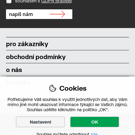
souhlasím s
GDPR pravidly
pro zákazníky
obchodní podmínky
o nás
kontakt
Cookies
Potřebujeme Váš souhlas k využití jednotlivých dat, aby Vám
mimo jiné mohli ukazovat informace týkající se Vašich zájmů.
Souhlas udělíte kliknutím na políčko „OK“.
Nastavení
OK
© 2020 T-Bone s.r.o. – Všechna práva vyhrazena | design
Souhlas můžete odmítnout
zde
.