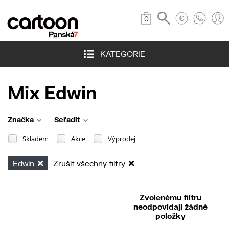
0
KATEGORIE
Mix Edwin
Značka
Seřadit
Skladem
Akce
Výprodej
Edwin
Zrušit všechny filtry
Zvolenému filtru
neodpovídají žádné
položky