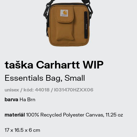
taška Carhartt WIP
Essentials Bag, Small
unisex / kód: 44018 / I031470HZXX06
barva
Ha Brn
materiál
100% Recycled Polyester Canvas, 11.25 oz
17 x 16.5 x 6 cm