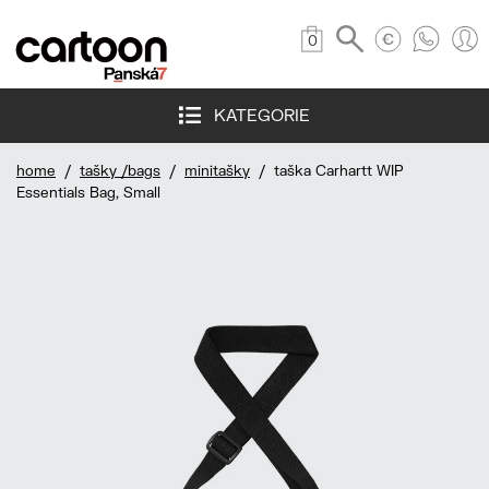
0
KATEGORIE
home
/
tašky /bags
/
minitašky
/ taška Carhartt WIP
Essentials Bag, Small