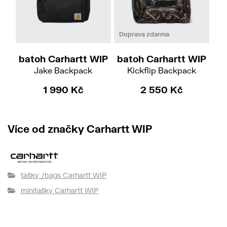
Doprava zdarma
batoh Carhartt WIP
batoh Carhartt WIP
ba
Jake Backpack
Kickflip Backpack
1 990 Kč
2 550 Kč
Více od značky Carhartt WIP
tašky /bags Carhartt WIP
minitašky Carhartt WIP