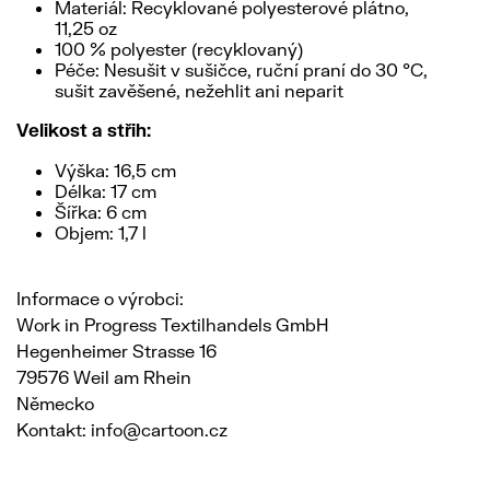
Materiál: Recyklované polyesterové plátno,
11,25 oz
100 % polyester (recyklovaný)
Péče: Nesušit v sušičce, ruční praní do 30 °C,
sušit zavěšené, nežehlit ani neparit
Velikost a střih:
Výška: 16,5 cm
Délka: 17 cm
Šířka: 6 cm
Objem: 1,7 l
Informace o výrobci:
Work in Progress Textilhandels GmbH
Hegenheimer Strasse 16
79576 Weil am Rhein
Německo
Kontakt: info@cartoon.cz