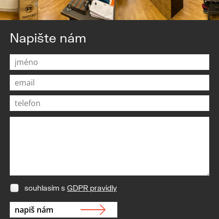
Napište nám
souhlasím s
GDPR pravidly