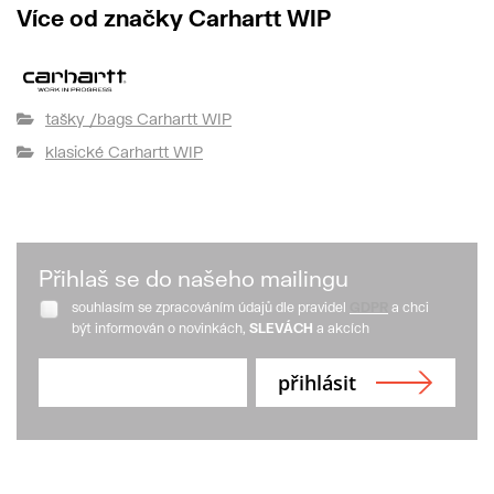
Více od značky Carhartt WIP
tašky /bags Carhartt WIP
klasické Carhartt WIP
Přihlaš se do našeho mailingu
souhlasím se zpracováním údajů dle pravidel
GDPR
a chci
být informován o novinkách,
SLEVÁCH
a akcích