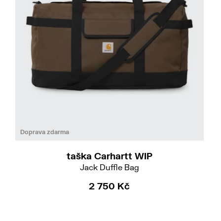
Do
Doprava zdarma
taška Carhartt WIP
Jack Duffle Bag
2 750 Kč