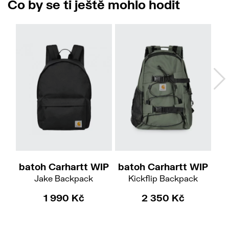
Co by se ti ještě mohlo hodit
Do
batoh Carhartt WIP
batoh Carhartt WIP
ba
Jake Backpack
Kickflip Backpack
1 990 Kč
2 350 Kč