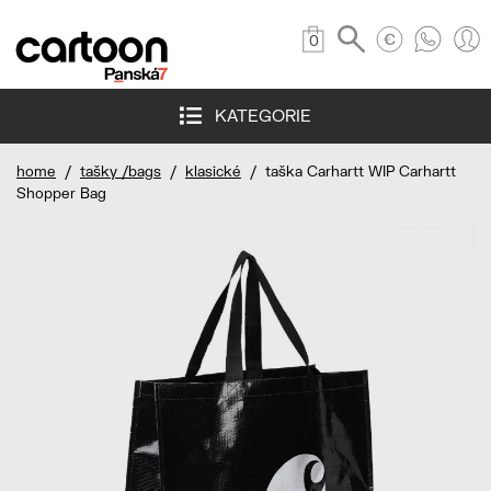
0
KATEGORIE
home
/
tašky /bags
/
klasické
/ taška Carhartt WIP Carhartt
Shopper Bag