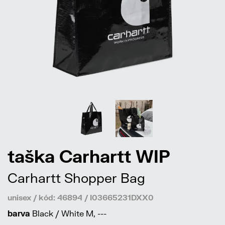
taška Carhartt WIP
Carhartt Shopper Bag
unisex / kód: 46894 / I03665231DXX0
barva
Black / White M, ---