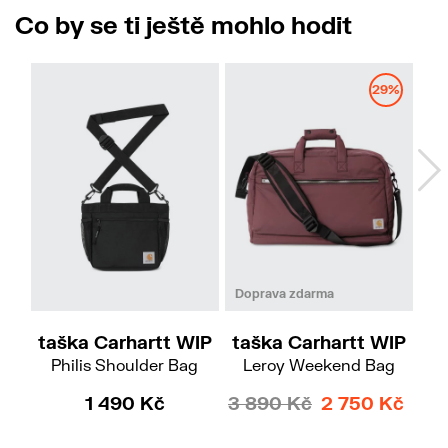
Co by se ti ještě mohlo hodit
No
29%
Doprava zdarma
taška Carhartt WIP
taška Carhartt WIP
ta
Philis Shoulder Bag
Leroy Weekend Bag
Es
1 490 Kč
3 890 Kč
2 750 Kč