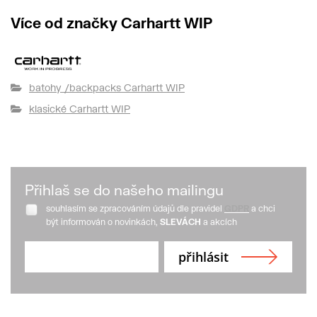
Více od značky Carhartt WIP
batohy /backpacks Carhartt WIP
klasické Carhartt WIP
Přihlaš se do našeho mailingu
souhlasím se zpracováním údajů dle pravidel
GDPR
a chci
být informován o novinkách,
SLEVÁCH
a akcích