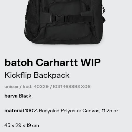
batoh Carhartt WIP
Kickflip Backpack
unisex / kód: 40329 / I03146889XX06
barva
Black
materiál
100% Recycled Polyester Canvas, 11.25 oz
45 x 29 x 19 cm