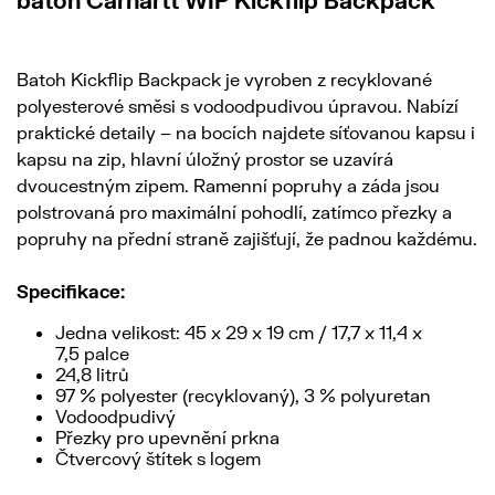
batoh Carhartt WIP Kickflip Backpack
Batoh Kickflip Backpack je vyroben z recyklované
polyesterové směsi s vodoodpudivou úpravou. Nabízí
praktické detaily – na bocích najdete síťovanou kapsu i
kapsu na zip, hlavní úložný prostor se uzavírá
dvoucestným zipem. Ramenní popruhy a záda jsou
polstrovaná pro maximální pohodlí, zatímco přezky a
popruhy na přední straně zajišťují, že padnou každému.
Specifikace:
Jedna velikost: 45 x 29 x 19 cm / 17,7 x 11,4 x
7,5 palce
24,8 litrů
97 % polyester (recyklovaný), 3 % polyuretan
Vodoodpudivý
Přezky pro upevnění prkna
Čtvercový štítek s logem