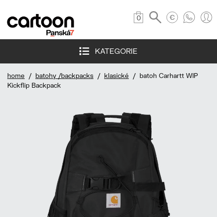
0
KATEGORIE
home
/
batohy /backpacks
/
klasické
/ batoh Carhartt WIP
Kickflip Backpack