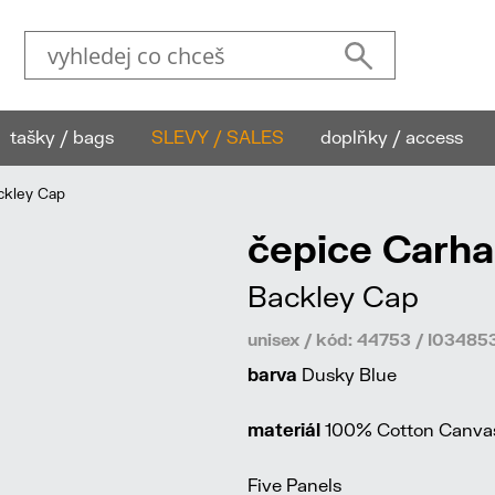
tašky / bags
SLEVY / SALES
doplňky / access
ckley Cap
čepice Carha
Backley Cap
unisex / kód: 44753 / I034
barva
Dusky Blue
materiál
100% Cotton Canvas,
Five Panels