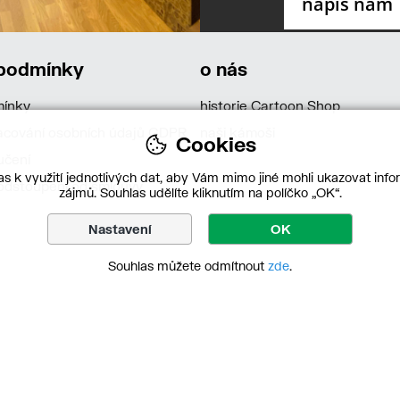
 podmínky
o nás
mínky
historie Cartoon Shop
acování osobních údajů GDPR
naši kámoši
Cookies
učení
s k využití jednotlivých dat, aby Vám mimo jiné mohli ukazovat infor
dstoupení od smlouvy
zájmů. Souhlas udělíte kliknutím na políčko „OK“.
Nastavení
OK
Souhlas můžete odmítnout
zde
.