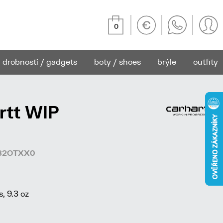
0
drobnosti / gadgets
boty / shoes
brýle
outfity
rtt WIP
8532OTXX0
 9.3 oz