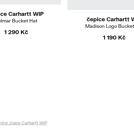
XS-S
M-L
ice Carhartt WIP
čepice Carhartt 
lmar Bucket Hat
Madison Logo Bucket
1 290 Kč
1 190 Kč
pice /caps Carhartt WIP