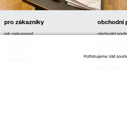
pro zákazníky
obchodní
jak nakupovat
obchodní pod
rezervace zboží
ochrana a zpr
reklamace
doprava a dor
Potřebujeme Váš souhla
reklamační řád
výměna nebo o
akce kachna