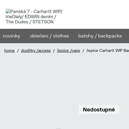
novinky
oblečení / clothes
batohy / backpacks
home
/
doplňky /access
/
čepice /caps
/ čepice Carhartt WIP Ba
Nedostupné