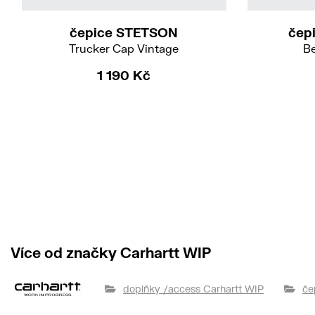
čepice STETSON
čep
Trucker Cap Vintage
Be
1 190 Kč
Více od značky Carhartt WIP
doplňky /access Carhartt WIP
če