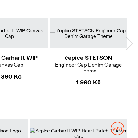
55/S
57/M
59/L
61/XL
 Carhartt WIP
čepice STETSON
anvas Cap
Engineer Cap Denim Garage
Theme
1 390 Kč
1 990 Kč
50%