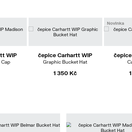
Novinka
S-M
tt WIP
čepice Carhartt WIP
čepice
 Cap
Graphic Bucket Hat
C
1 350 Kč