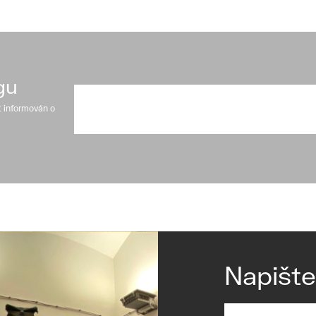
gu
t informován o
Napišt