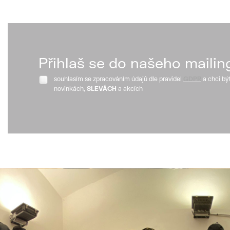
Přihlaš se do našeho mailin
souhlasím se zpracováním údajů dle pravidel
GDPR
a chci bý
novinkách,
SLEVÁCH
a akcích