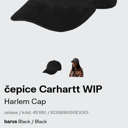
čepice Carhartt WIP
Harlem Cap
unisex / kód: 45180 / I02689000EXX0
barva
Black / Black