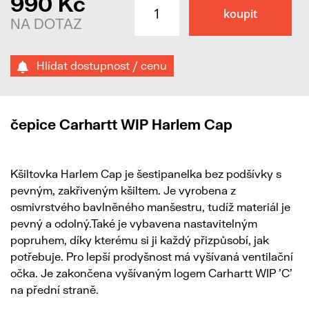
990 Kč
NA DOTAZ
Hlídat dostupnost / cenu
čepice Carhartt WIP Harlem Cap
Kšiltovka Harlem Cap je šestipanelka bez podšívky s
pevným, zakřiveným kšiltem. Je vyrobena z
osmivrstvého bavlněného manšestru, tudíž materiál je
pevný a odolný.Také je vybavena nastavitelným
popruhem, díky kterému si ji každý přizpůsobí, jak
potřebuje. Pro lepší prodyšnost má vyšívaná ventilační
očka. Je zakončena vyšívaným logem Carhartt WIP 'C'
na přední straně.