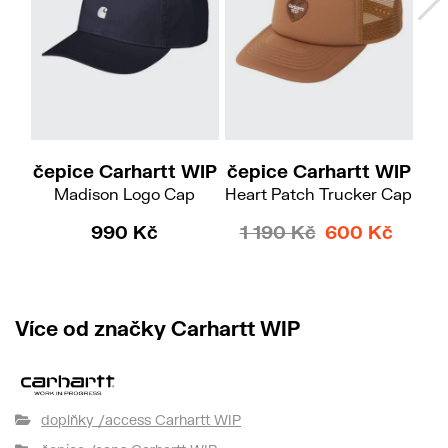
čepice Carhartt WIP
čepice Carhartt WIP
č
Madison Logo Cap
Heart Patch Trucker Cap
St
990 Kč
1 190 Kč
600 Kč
Více od značky Carhartt WIP
doplňky /access Carhartt WIP