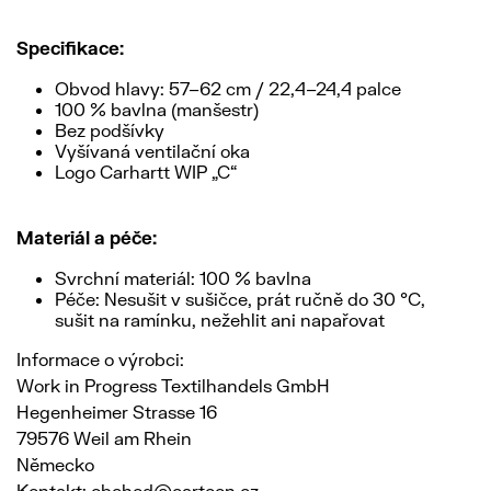
Specifikace:
Obvod hlavy: 57–62 cm / 22,4–24,4 palce
100 % bavlna (manšestr)
Bez podšívky
Vyšívaná ventilační oka
Logo Carhartt WIP „C“
Materiál a péče:
Svrchní materiál: 100 % bavlna
Péče: Nesušit v sušičce, prát ručně do 30 °C,
sušit na ramínku, nežehlit ani napařovat
Informace o výrobci:
Work in Progress Textilhandels GmbH
Hegenheimer Strasse 16
79576 Weil am Rhein
Německo
Kontakt: obchod@cartoon.cz