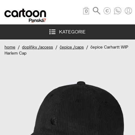
0
KATEGORIE
home
/
doplňky /access
/
čepice /caps
/ čepice Carhartt WIP
Harlem Cap