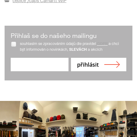
čepice /caps Carhartt WIP
Přihlaš se do našeho mailingu
souhlasím se zpracováním údajů dle pravidel
GDPR
a chci
být informován o novinkách,
SLEVÁCH
a akcích