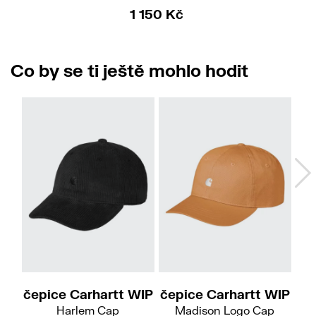
1 150 Kč
Co by se ti ještě mohlo hodit
čepice Carhartt WIP
čepice Carhartt WIP
če
Harlem Cap
Madison Logo Cap