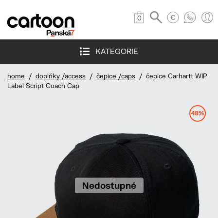
0
KATEGORIE
home
/
doplňky /access
/
čepice /caps
/ čepice Carhartt WIP
Label Script Coach Cap
48%
Nedostupné