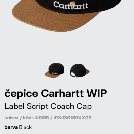
čepice Carhartt WIP
Label Script Coach Cap
unisex / kód: 44385 / I03436189XX06
barva
Black