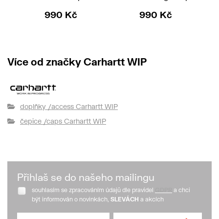
990 Kč
990 Kč
Více od značky Carhartt WIP
doplňky /access Carhartt WIP
čepice /caps Carhartt WIP
Přihlaš se do našeho mailingu
souhlasím se zpracováním údajů dle pravidel
GDPR
a chci
být informován o novinkách,
SLEVÁCH
a akcích