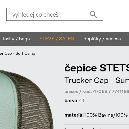
tašky / bags
SLEVY / SALES
doplňky / access
r Cap - Surf Camp
čepice STE
Trucker Cap - Su
unisex / kód: 47068 / 774116
barva
44
materiál
100% Bavlna/100% 