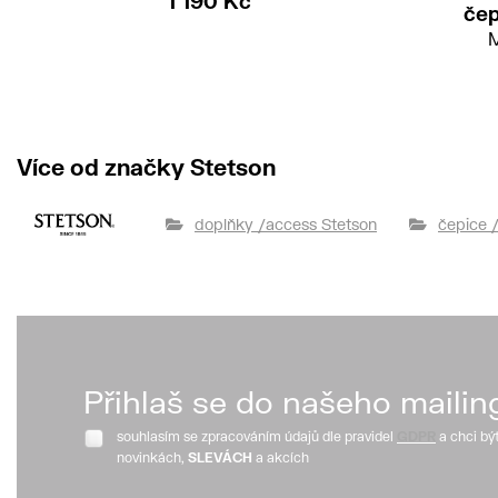
1 190 Kč
čep
M
Více od značky Stetson
doplňky /access Stetson
čepice 
Přihlaš se do našeho mailin
souhlasím se zpracováním údajů dle pravidel
GDPR
a chci bý
novinkách,
SLEVÁCH
a akcích