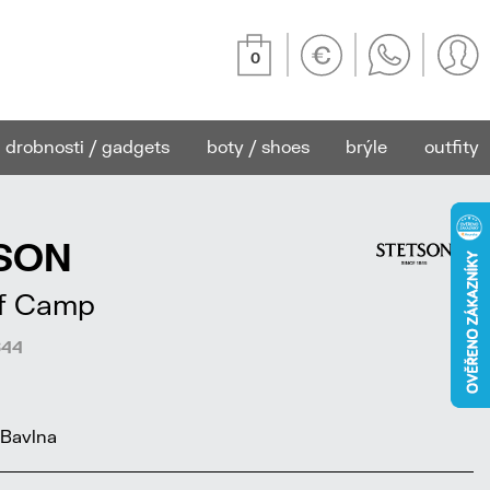
0
drobnosti / gadgets
boty / shoes
brýle
outfity
TSON
rf Camp
644
Bavlna