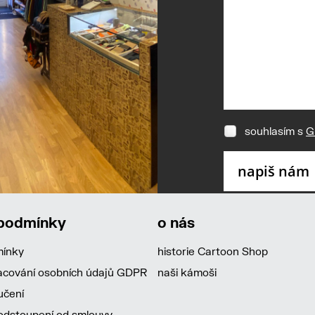
souhlasím s
G
 podmínky
o nás
mínky
historie Cartoon Shop
acování osobních údajů GDPR
naši kámoši
učení
dstoupení od smlouvy