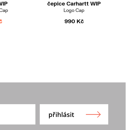
WIP
čepice Carhartt WIP
 Cap
Logo Cap
č
990 Kč