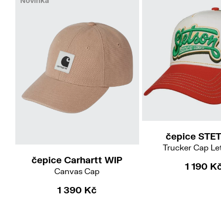
Novinka
54
UNI
čepice STE
Trucker Cap Le
čepice Carhartt WIP
1 190 K
Canvas Cap
1 390 Kč