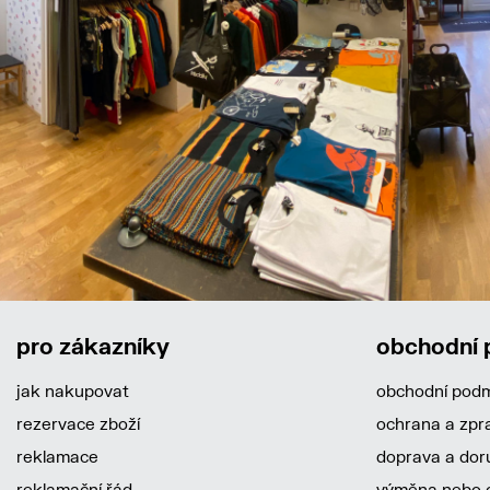
pro zákazníky
obchodní
jak nakupovat
obchodní pod
rezervace zboží
ochrana a zpr
reklamace
doprava a dor
reklamační řád
výměna nebo o