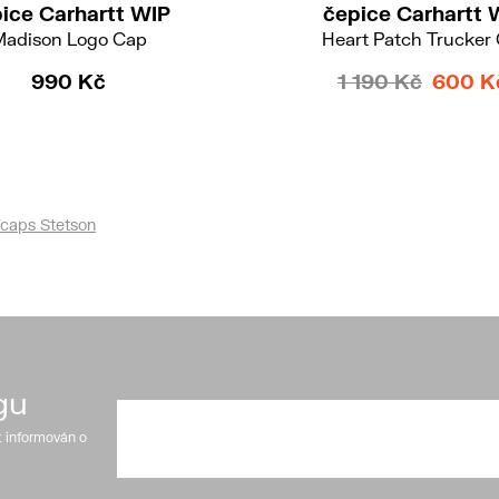
ice Carhartt WIP
čepice Carhartt 
adison Logo Cap
Heart Patch Trucker
990 Kč
1 190 Kč
600 K
/caps Stetson
gu
t informován o