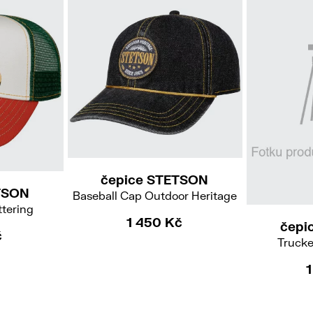
čepice STETSON
TSON
Baseball Cap Outdoor Heritage
ttering
1 450 Kč
čepi
č
Trucke