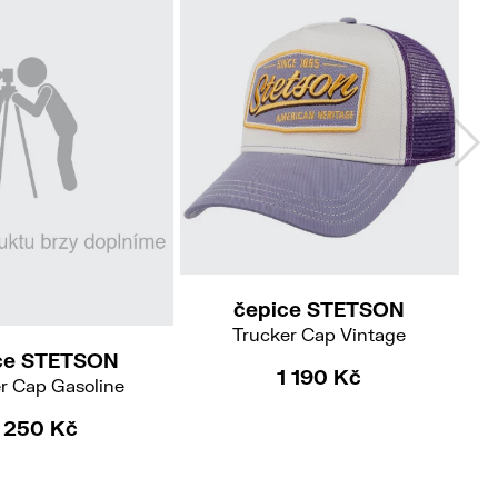
54
54
UNI
čepice STETSON
Trucker Cap Vintage
ce STETSON
1 190 Kč
r Cap Gasoline
1 250 Kč