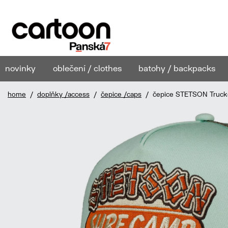
novinky
oblečení / clothes
batohy / backpacks
home
/
doplňky /access
/
čepice /caps
/ čepice STETSON Trucke