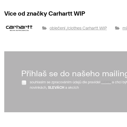
Více od značky Carhartt WIP
oblečení /clothes Carhartt WIP
mi
Přihlaš se do našeho mailin
souhlasím se zpracováním údajů dle pravidel
GDPR
a chci bý
novinkách,
SLEVÁCH
a akcích