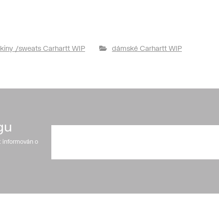
kiny /sweats Carhartt WIP
dámské Carhartt WIP
gu
t informován o