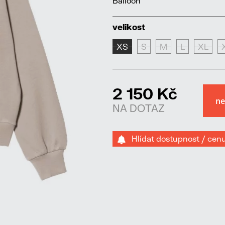
Balloon
velikost
XS
S
M
L
XL
2 150 Kč
NA DOTAZ
Hlídat dostupnost / cen