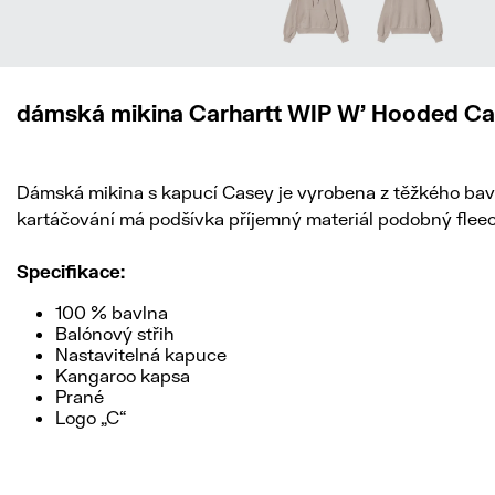
dámská mikina Carhartt WIP W' Hooded Ca
Dámská mikina s kapucí Casey je vyrobena z těžkého bav
kartáčování má podšívka příjemný materiál podobný fleecu
Specifikace:
100 % bavlna
Balónový střih
Nastavitelná kapuce
Kangaroo kapsa
Prané
Logo „C“