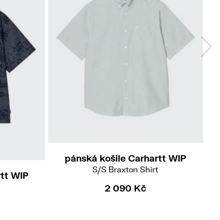
L
XL
pánská košile Carhartt WIP
S/S Braxton Shirt
rtt WIP
2 090 Kč