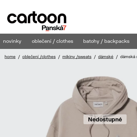
novinky
oblečení / clothes
batohy / backpacks
home
/
oblečení /clothes
/
mikiny /sweats
/
dámské
/ dámská m
Nedostupné