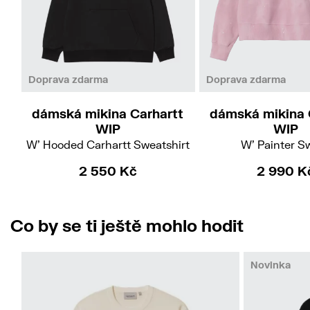
XS
S
M
S
M
Doprava zdarma
Doprava zdarma
dámská mikina Carhartt
dámská mikina 
WIP
WIP
W' Hooded Carhartt Sweatshirt
W' Painter S
2 550 Kč
2 990 K
Co by se ti ještě mohlo hodit
Novinka