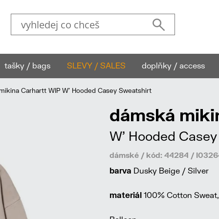
tašky / bags
SLEVY / SALES
doplňky / access
ikina Carhartt WIP W' Hooded Casey Sweatshirt
dámská miki
W' Hooded Casey 
dámské / kód: 44284 / I03
barva
Dusky Beige / Silver
materiál
100% Cotton Sweat