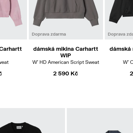
XS
Doprava zdarma
Doprava zd
Carhartt
dámská mikina Carhartt
dámská 
WIP
weat
W' HD American Script Sweat
W' 
č
2 590 Kč
2