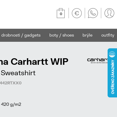
0
drobnosti / gadgets
boty / shoes
brýle
outfity
na Carhartt WIP
Sweatshirt
26442RTXX0
, 420 g/m2