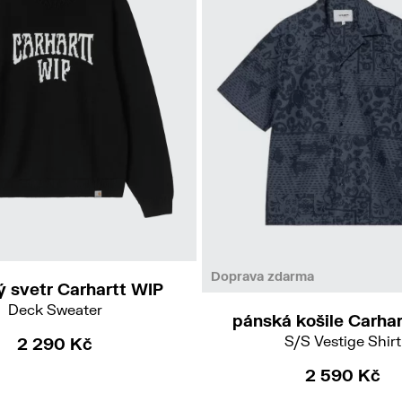
XXL
L
Doprava zdarma
 svetr Carhartt WIP
Deck Sweater
pánská košile Carha
S/S Vestige Shirt
2 290 Kč
2 590 Kč