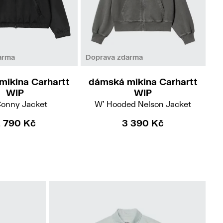
S
M
XS
M
arma
Doprava zdarma
Do
mikina Carhartt
dámská mikina Carhartt
d
WIP
WIP
Conny Jacket
W' Hooded Nelson Jacket
W'
 790 Kč
3 390 Kč