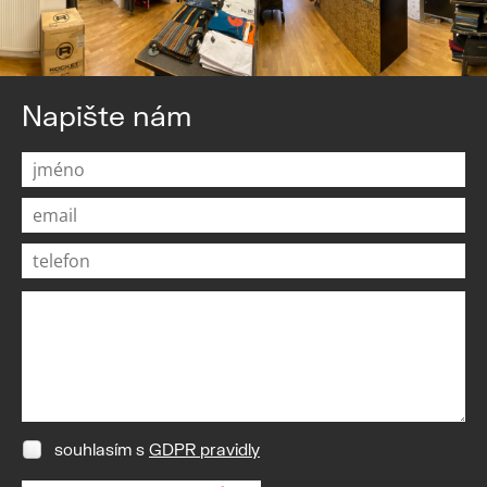
Napište nám
souhlasím s
GDPR pravidly