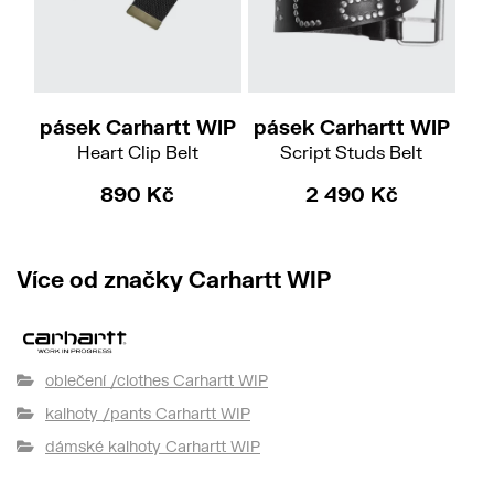
M
L
XL
Do
pásek Carhartt WIP
pásek Carhartt WIP
pá
Heart Clip Belt
Script Studs Belt
890 Kč
2 490 Kč
Více od značky Carhartt WIP
oblečení /clothes Carhartt WIP
kalhoty /pants Carhartt WIP
dámské kalhoty Carhartt WIP