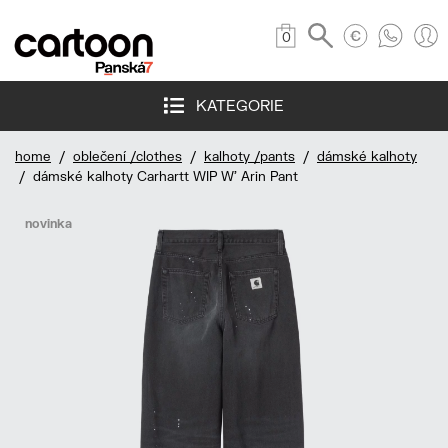
0
KATEGORIE
home
/
oblečení /clothes
/
kalhoty /pants
/
dámské kalhoty
/ dámské kalhoty Carhartt WIP W' Arin Pant
novinka