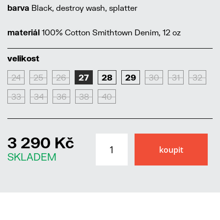
barva
Black, destroy wash, splatter
materiál
100% Cotton Smithtown Denim, 12 oz
velikost
24
25
26
27
28
29
30
31
32
33
34
36
38
40
3 290 Kč
SKLADEM