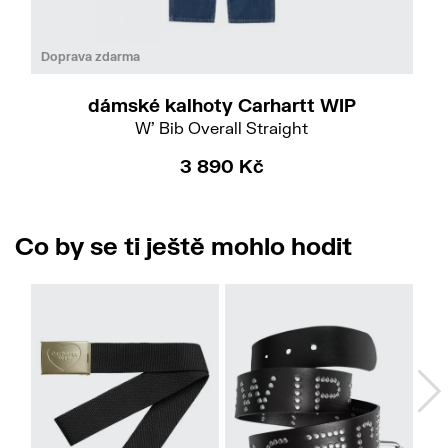
Do
Doprava zdarma
dámské kalhoty Carhartt WIP
W' Bib Overall Straight
3 890 Kč
Co by se ti ještě mohlo hodit