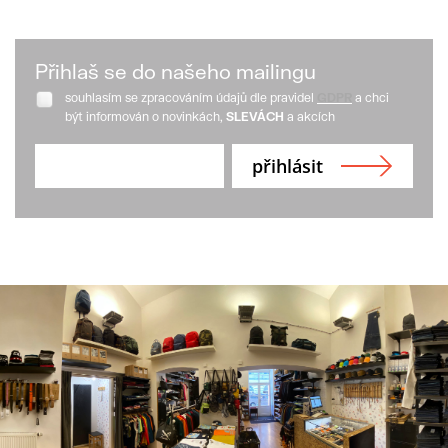
Přihlaš se do našeho mailingu
souhlasím se zpracováním údajů dle pravidel
GDPR
a chci
být informován o novinkách,
SLEVÁCH
a akcích