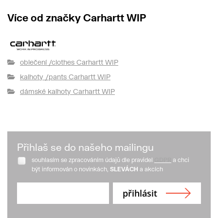
Více od značky Carhartt WIP
oblečení /clothes Carhartt WIP
kalhoty /pants Carhartt WIP
dámské kalhoty Carhartt WIP
Přihlaš se do našeho mailingu
souhlasím se zpracováním údajů dle pravidel
GDPR
a chci
být informován o novinkách,
SLEVÁCH
a akcích