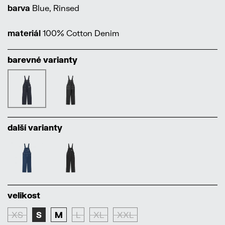
barva
Blue, Rinsed
materiál
100% Cotton Denim
barevné varianty
další varianty
velikost
XS
S
M
L
XL
XXL