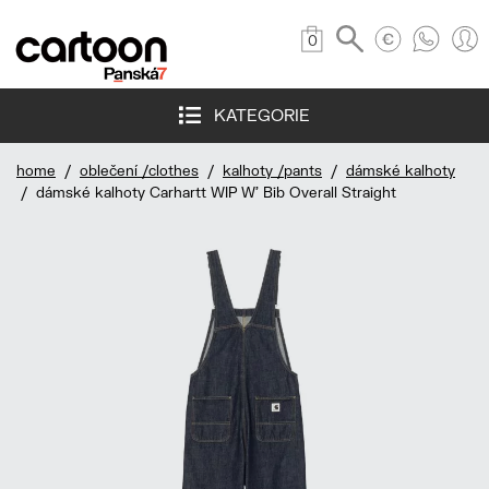
0
KATEGORIE
home
/
oblečení /clothes
/
kalhoty /pants
/
dámské kalhoty
/ dámské kalhoty Carhartt WIP W' Bib Overall Straight