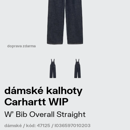
doprava zdarma
dámské kalhoty
Carhartt WIP
W' Bib Overall Straight
dámské / kód: 47125 / I036597010203