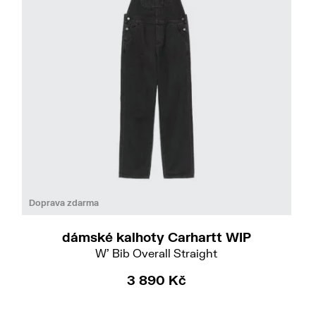
Do
Doprava zdarma
dámské kalhoty Carhartt WIP
W' Bib Overall Straight
3 890 Kč