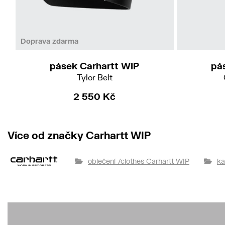
M
L
Doprava zdarma
pásek Carhartt WIP
pá
Tylor Belt
2 550 Kč
Více od značky Carhartt WIP
oblečení /clothes Carhartt WIP
ka