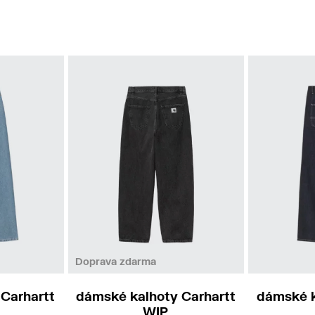
XS
S
M
L
Doprava zdarma
Carhartt
dámské kalhoty Carhartt
dámské k
WIP