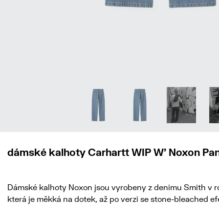
dámské kalhoty Carhartt WIP W' Noxon Pa
Dámské kalhoty Noxon jsou vyrobeny z denimu Smith v rov
která je měkká na dotek, až po verzi se stone-bleached efe