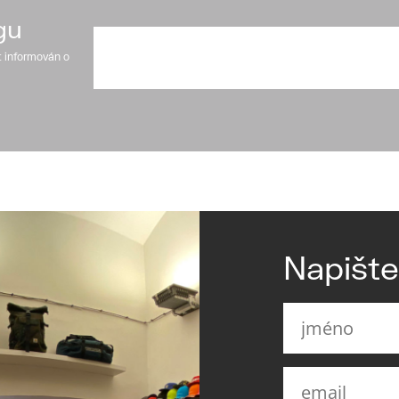
gu
t informován o
Napišt