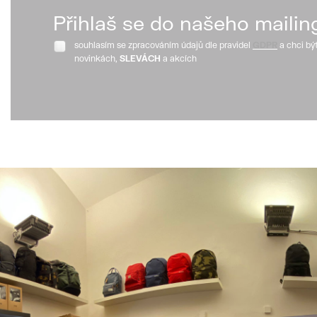
Přihlaš se do našeho mailin
souhlasím se zpracováním údajů dle pravidel
GDPR
a chci bý
novinkách,
SLEVÁCH
a akcích