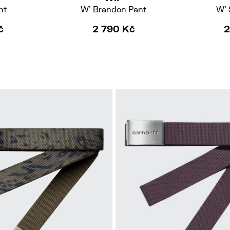
nt
W' Brandon Pant
W' 
č
2 790 Kč
2