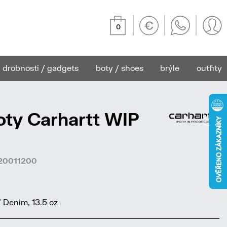
0
drobnosti / gadgets
boty / shoes
brýle
outfity
ty Carhartt WIP
920011200
 Denim, 13.5 oz