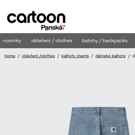
novinky
oblečení / clothes
batohy / backpacks
home
/
oblečení /clothes
/
kalhoty /pants
/
dámské kalhoty
/ dá