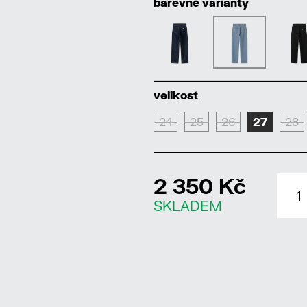
barevné varianty
velikost
24
25
26
27
28
2 350 Kč
SKLADEM