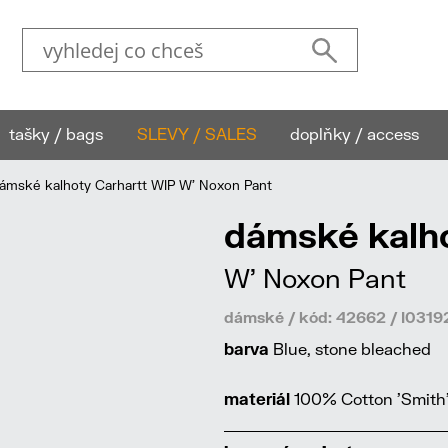
tašky / bags
SLEVY / SALES
doplňky / access
mské kalhoty Carhartt WIP W' Noxon Pant
dámské kalho
W' Noxon Pant
dámské / kód: 42662 / I031
barva
Blue, stone bleached
materiál
100% Cotton 'Smith'