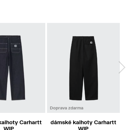
28
30
28
29
30
Doprava zdarma
Do
alhoty Carhartt
dámské kalhoty Carhartt
d
WIP
WIP