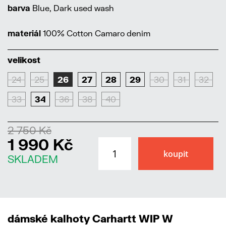
barva
Blue, Dark used wash
materiál
100% Cotton Camaro denim
velikost
24
25
26
27
28
29
30
31
32
33
34
36
38
40
2 750 Kč
1 990 Kč
SKLADEM
dámské kalhoty Carhartt WIP W