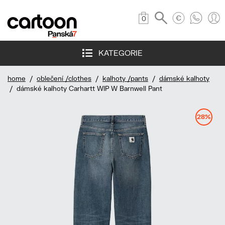
0
KATEGORIE
home
/
oblečení /clothes
/
kalhoty /pants
/
dámské kalhoty
/ dámské kalhoty Carhartt WIP W Barnwell Pant
28%