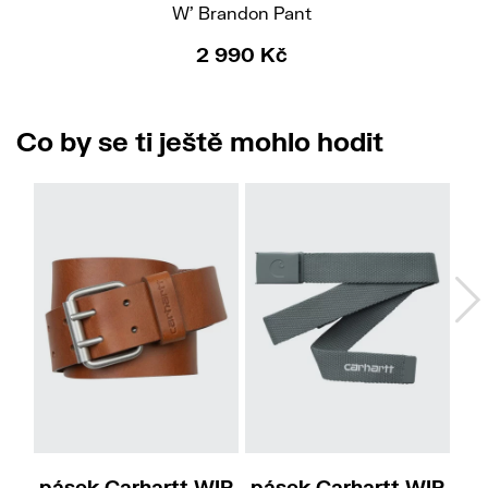
W' Brandon Pant
2 990 Kč
Co by se ti ještě mohlo hodit
S
L
pásek Carhartt WIP
pásek Carhartt WIP
pá