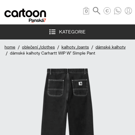
0
KATEGORIE
home
/
oblečení /clothes
/
kalhoty /pants
/
dámské kalhoty
/ dámské kalhoty Carhartt WIP W' Simple Pant