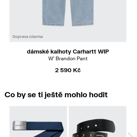
Do
S
M
Doprava zdarma
dámské kalhoty Carhartt WIP
W' Brandon Pant
2 590 Kč
Co by se ti ještě mohlo hodit