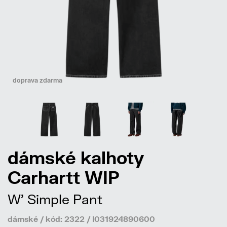
doprava zdarma
dámské kalhoty
Carhartt WIP
W' Simple Pant
dámské / kód: 2322 / I031924890600