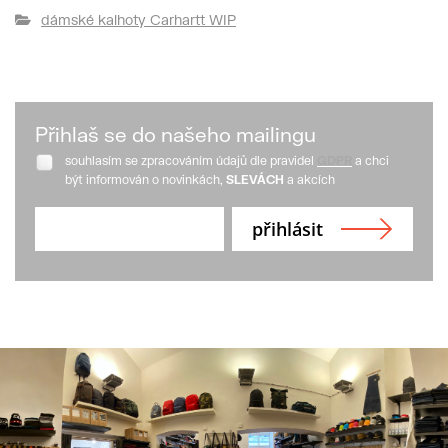
dámské kalhoty Carhartt WIP
Přihlaš se do našeho mailingu
souhlasím se zpracováním údajů dle pravidel
GDPR
a chci
být informován o novinkách,
SLEVÁCH
a akcích