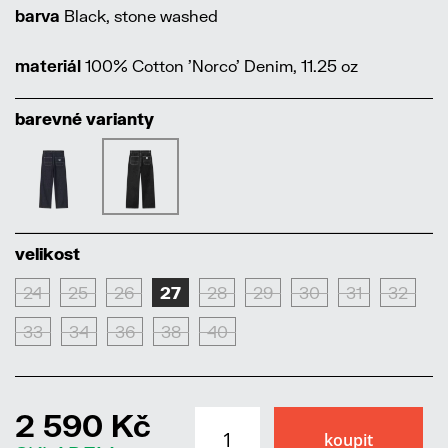
barva
Black, stone washed
materiál
100% Cotton 'Norco' Denim, 11.25 oz
barevné varianty
velikost
24
25
26
27
28
29
30
31
32
33
34
36
38
40
2 590 Kč