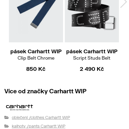
M
L
XL
pásek Carhartt WIP
pásek Carhartt WIP
pá
Clip Belt Chrome
Script Studs Belt
850 Kč
2 490 Kč
Více od značky Carhartt WIP
oblečení /clothes Carhartt WIP
kalhoty /pants Carhartt WIP