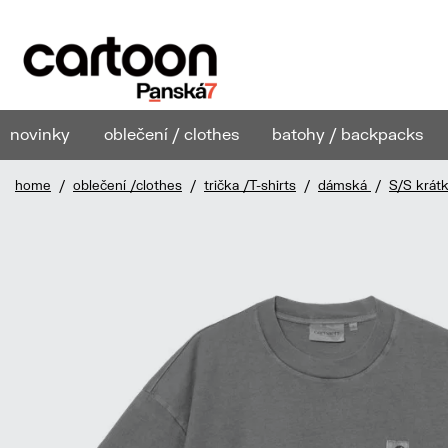
novinky
oblečení / clothes
batohy / backpacks
home
/
oblečení /clothes
/
trička /T-shirts
/
dámská
/
S/S krát