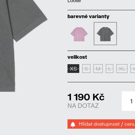
Loose
barevné varianty
velikost
XS
S
M
L
XL
1 190 Kč
NA DOTAZ
Hlídat dostupnost / cen