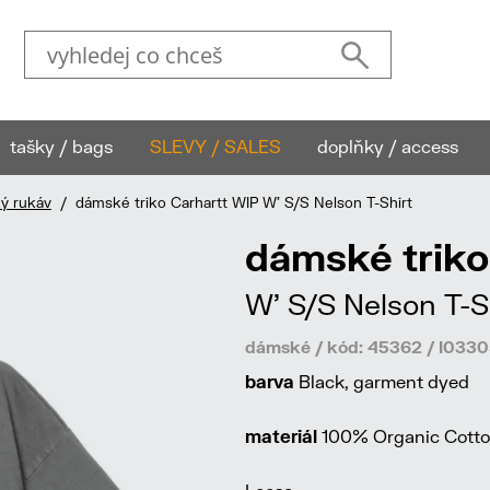
tašky / bags
SLEVY / SALES
doplňky / access
ký rukáv
/ dámské triko Carhartt WIP W' S/S Nelson T-Shirt
dámské triko
W' S/S Nelson T-S
dámské / kód: 45362 / I03
barva
Black, garment dyed
materiál
100% Organic Cotton