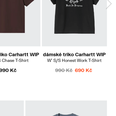
S
L
iko Carhartt WIP
dámské triko Carhartt WIP
dá
 Chase T-Shirt
W' S/S Honest Work T-Shirt
990 Kč
990 Kč
690 Kč