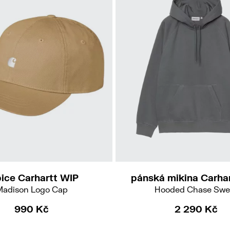
L
XXL
ice Carhartt WIP
pánská mikina Carha
adison Logo Cap
Hooded Chase Swe
990 Kč
2 290 Kč