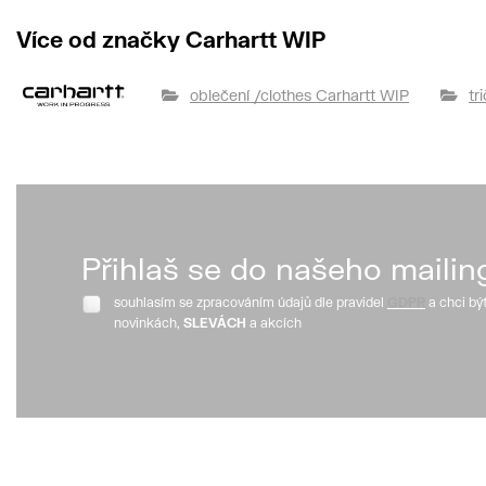
Více od značky Carhartt WIP
oblečení /clothes Carhartt WIP
tr
Přihlaš se do našeho mailin
souhlasím se zpracováním údajů dle pravidel
GDPR
a chci bý
novinkách,
SLEVÁCH
a akcích