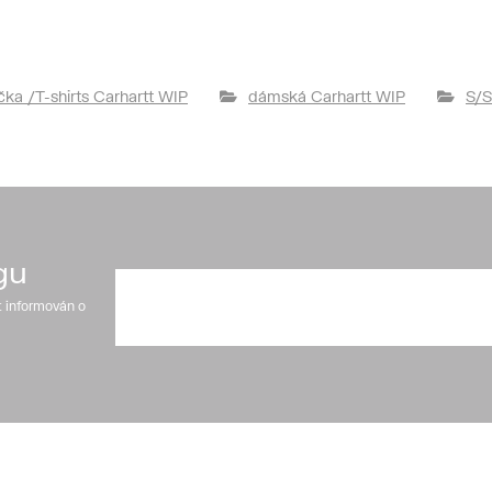
ička /T-shirts Carhartt WIP
dámská Carhartt WIP
S/S
gu
t informován o