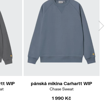
M
L
rtt WIP
pánská mikina Carhartt WIP
at
Chase Sweat
1 990 Kč