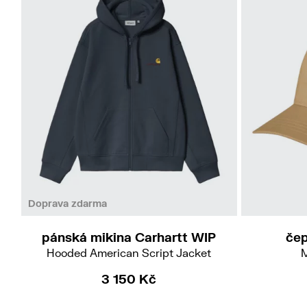
M
L
Doprava zdarma
pánská mikina Carhartt WIP
čep
Hooded American Script Jacket
M
3 150 Kč