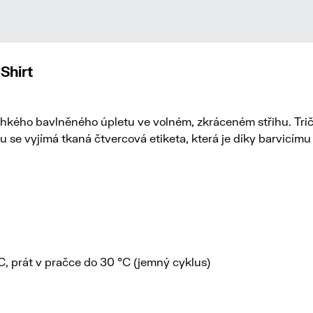
Shirt
ehkého bavlněného úpletu ve volném, zkráceném střihu. Tričk
ku se vyjímá tkaná čtvercová etiketa, která je díky barvicím
 °C, prát v pračce do 30 °C (jemný cyklus)