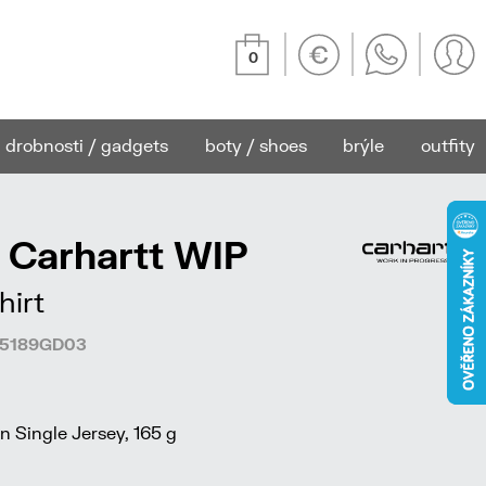
0
drobnosti / gadgets
boty / shoes
brýle
outfity
 Carhartt WIP
hirt
305189GD03
 Single Jersey, 165 g