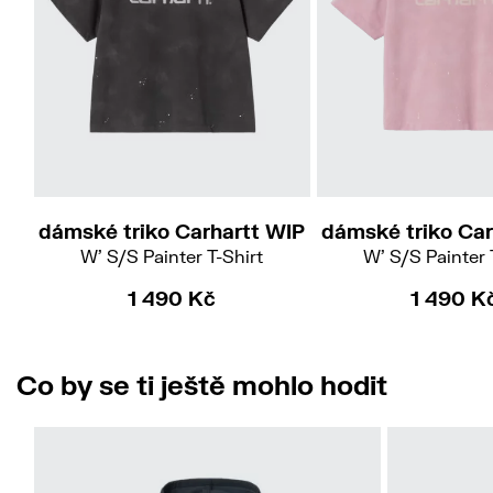
S
dámské triko Carhartt WIP
dámské triko Car
W' S/S Painter T-Shirt
W' S/S Painter 
1 490 Kč
1 490 K
Co by se ti ještě mohlo hodit