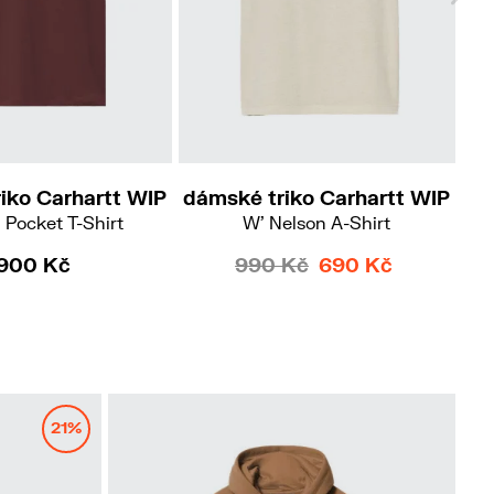
XS
S
M
iko Carhartt WIP
dámské triko Carhartt WIP
dá
 Pocket T-Shirt
W' Nelson A-Shirt
W
900 Kč
990 Kč
690 Kč
21%