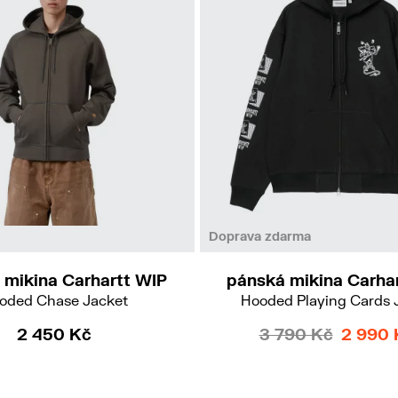
M
L
XL
M
L
XL
Doprava zdarma
 mikina Carhartt WIP
pánská mikina Carha
oded Chase Jacket
Hooded Playing Cards 
2 450 Kč
3 790 Kč
2 990 