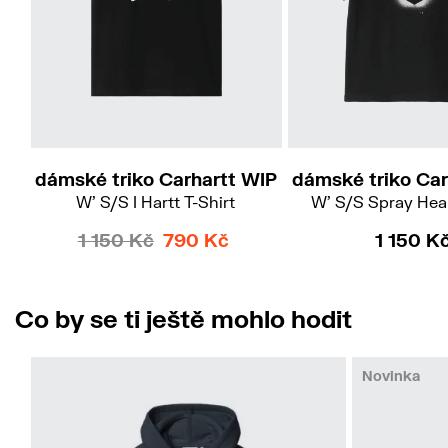
XS
S
M
L
M
L
dámské triko Carhartt WIP
dámské triko Car
W' S/S I Hartt T-Shirt
W' S/S Spray Hear
1 150 Kč
790 Kč
1 150 K
Co by se ti ještě mohlo hodit
Novinka