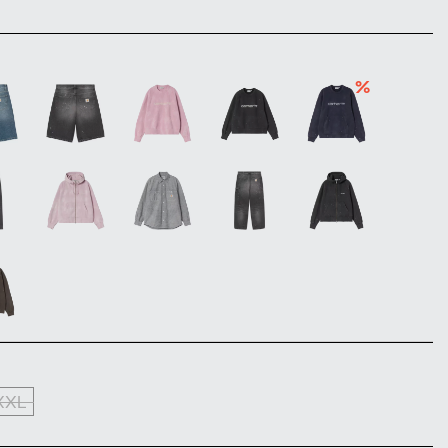
%
XXL