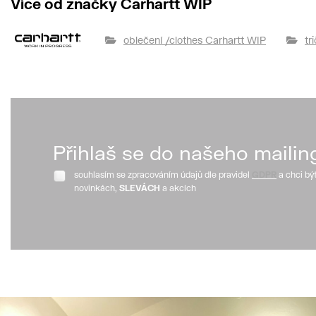
Více od značky Carhartt WIP
oblečení /clothes Carhartt WIP
tr
Přihlaš se do našeho mailin
souhlasím se zpracováním údajů dle pravidel
GDPR
a chci bý
novinkách,
SLEVÁCH
a akcích