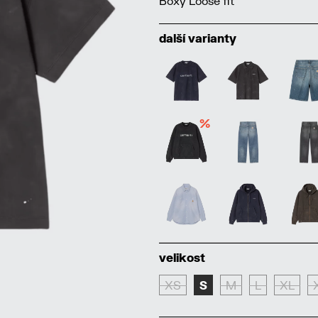
Boxy Loose fit
další varianty
%
velikost
XS
S
M
L
XL