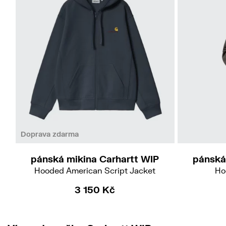
M
L
Doprava zdarma
pánská mikina Carhartt WIP
pánská
Hooded American Script Jacket
Ho
3 150 Kč