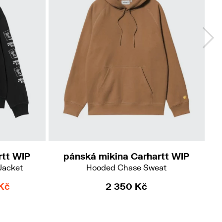
L
XL
rtt WIP
pánská mikina Carhartt WIP
Jacket
Hooded Chase Sweat
Kč
2 350 Kč