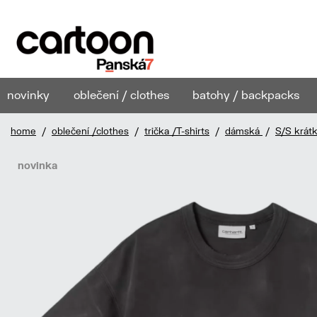
novinky
oblečení / clothes
batohy / backpacks
home
/
oblečení /clothes
/
trička /T-shirts
/
dámská
/
S/S krát
novinka