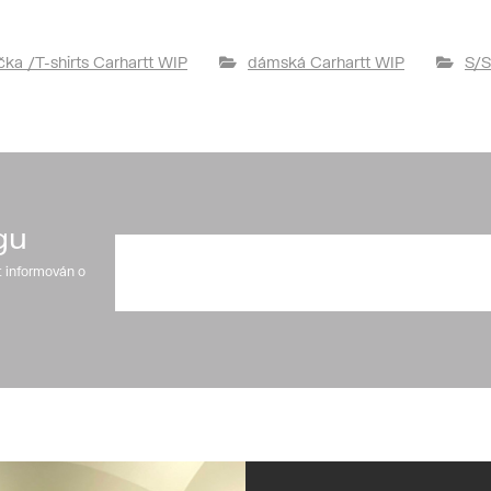
ička /T-shirts Carhartt WIP
dámská Carhartt WIP
S/S
gu
t informován o