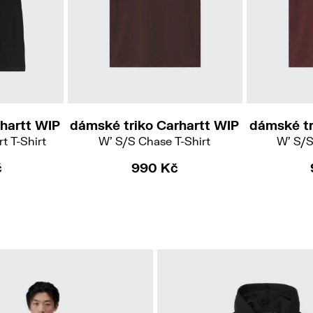
S
hartt WIP
dámské triko Carhartt WIP
dámské tr
t T-Shirt
W' S/S Chase T-Shirt
W' S/S
č
990 Kč