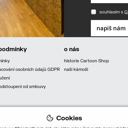
souhlasím s
G
 podmínky
o nás
mínky
historie Cartoon Shop
acování osobních údajů GDPR
naši kámoši
učení
dstoupení od smlouvy
Cookies