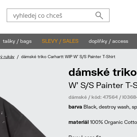
tašky / bags
SLEVY / SALES
doplňky / access
ký rukáv
/ dámské triko Carhartt WIP W' S/S Painter T-Shirt
dámské triko
W' S/S Painter T-S
dámské / kód: 47564 / I036
barva
Black, destroy wash, sp
materiál
100% Organic Cotto