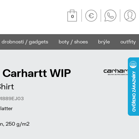
0
drobnosti / gadgets
boty / shoes
brýle
outfity
 Carhartt WIP
hirt
84889EJ03
latter
n, 250 g/m2