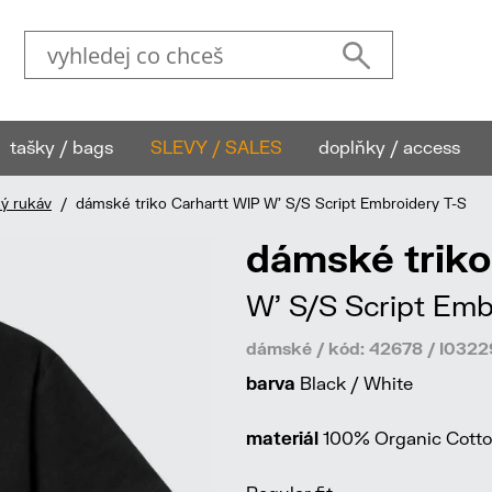
tašky / bags
SLEVY / SALES
doplňky / access
ký rukáv
/ dámské triko Carhartt WIP W' S/S Script Embroidery T-S
dámské triko
W' S/S Script Emb
dámské / kód: 42678 / I03
barva
Black / White
materiál
100% Organic Cotton