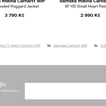
 mikina Carhartt WIP
dámská mikina Carha
ooded Hoggard Jacket
W' HD Small Heart Pat
3 790 Kč
2 990 Kč
ička /T-shirts Carhartt WIP
dámská Carhartt WIP
S/S
gu
t informován o