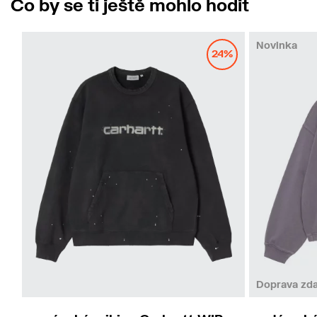
Co by se ti ještě mohlo hodit
Novinka
24%
S
M
L
XL
Doprava zd