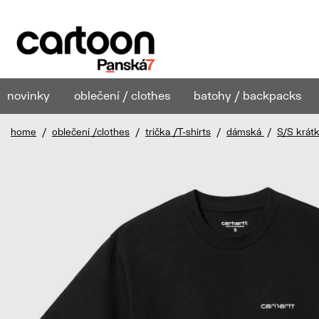
novinky
oblečení / clothes
batohy / backpacks
home
/
oblečení /clothes
/
trička /T-shirts
/
dámská
/
S/S krát