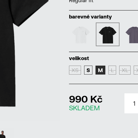
Regular fit
barevné varianty
velikost
XS
S
M
L
XL
990 Kč
SKLADEM