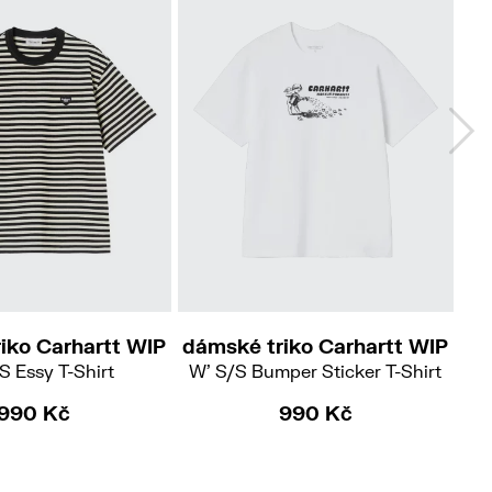
XS
S
iko Carhartt WIP
dámské triko Carhartt WIP
dá
S Essy T-Shirt
W' S/S Bumper Sticker T-Shirt
990 Kč
990 Kč