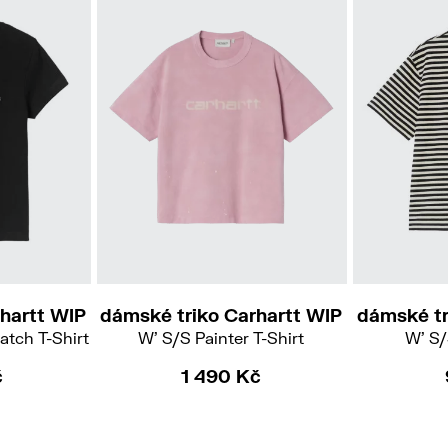
hartt WIP
dámské triko Carhartt WIP
dámské tr
atch T-Shirt
W' S/S Painter T-Shirt
W' S/
č
1 490 Kč