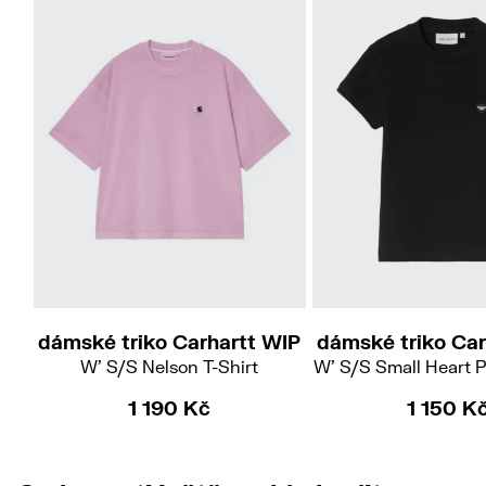
S
S
M
L
dámské triko Carhartt WIP
dámské triko Car
W' S/S Nelson T-Shirt
W' S/S Small Heart P
1 190 Kč
1 150 K