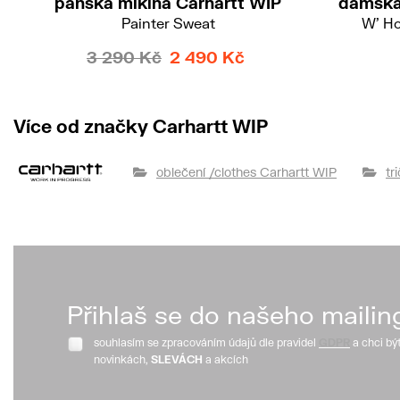
pánská mikina Carhartt WIP
dámská
Painter Sweat
W' H
3 290 Kč
2 490 Kč
Více od značky Carhartt WIP
oblečení /clothes Carhartt WIP
tr
Přihlaš se do našeho mailin
souhlasím se zpracováním údajů dle pravidel
GDPR
a chci bý
novinkách,
SLEVÁCH
a akcích