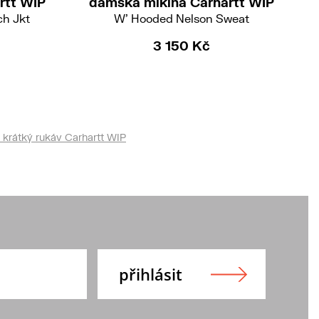
rtt WIP
dámská mikina Carhartt WIP
ch Jkt
W' Hooded Nelson Sweat
3 150 Kč
 krátký rukáv Carhartt WIP