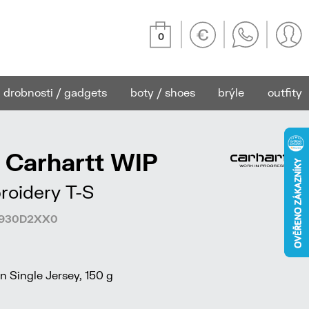
0
drobnosti / gadgets
boty / shoes
brýle
outfity
 Carhartt WIP
roidery T-S
22930D2XX0
 Single Jersey, 150 g