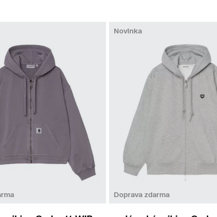
Novinka
XS
S
XS
S
M
arma
Doprava zdarma