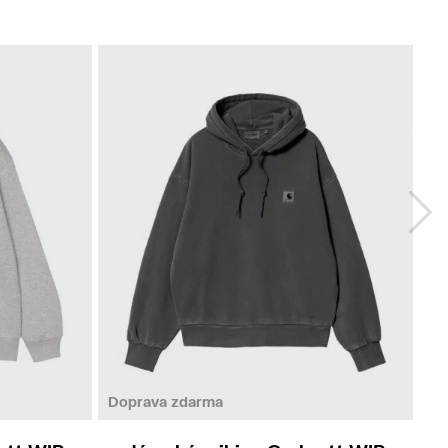
XS
S
M
Doprava zdarma