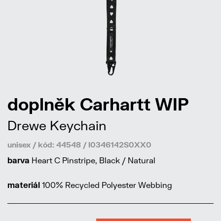
doplněk Carhartt WIP
Drewe Keychain
unisex / kód: 44548 / I0346142S0XX0
barva
Heart C Pinstripe, Black / Natural
materiál
100% Recycled Polyester Webbing