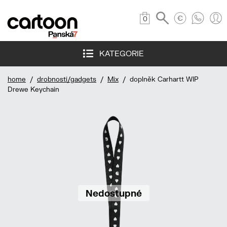
0
KATEGORIE
home
/
drobnosti/gadgets
/
Mix
/ doplněk Carhartt WIP
Drewe Keychain
Nedostupné