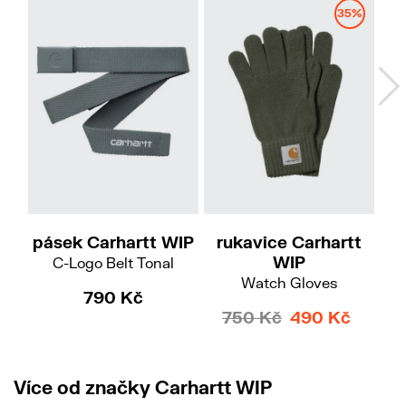
35%
S-M
M-L
pásek Carhartt WIP
rukavice Carhartt
pe
WIP
C-Logo Belt Tonal
Watch Gloves
790 Kč
750 Kč
490 Kč
Více od značky Carhartt WIP