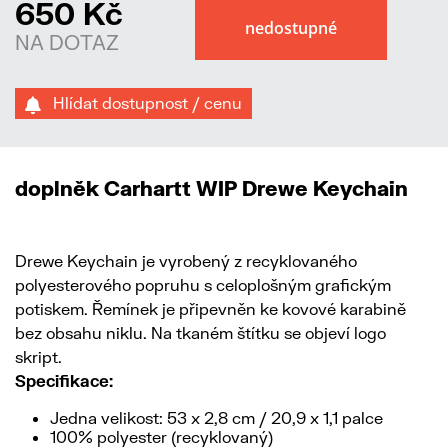
650 Kč
NA DOTAZ
Hlídat dostupnost / cenu
doplněk Carhartt WIP Drewe Keychain
Drewe Keychain je vyrobený z recyklovaného
polyesterového popruhu s celoplošným grafickým
potiskem. Řemínek je připevněn ke kovové karabině
bez obsahu niklu. Na tkaném štítku se objeví logo
skript.
Specifikace:
Jedna velikost: 53 x 2,8 cm / 20,9 x 1,1 palce
100% polyester (recyklovaný)