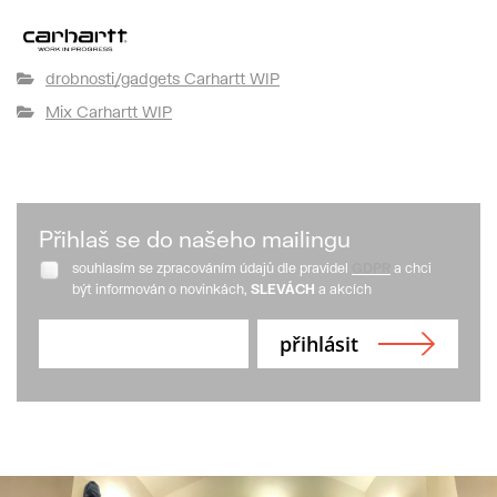
drobnosti/gadgets Carhartt WIP
Mix Carhartt WIP
Přihlaš se do našeho mailingu
souhlasím se zpracováním údajů dle pravidel
GDPR
a chci
být informován o novinkách,
SLEVÁCH
a akcích