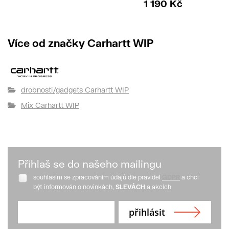
1 190 Kč
Více od značky Carhartt WIP
drobnosti/gadgets Carhartt WIP
Mix Carhartt WIP
Přihlaš se do našeho mailingu
souhlasím se zpracováním údajů dle pravidel
GDPR
a chci
být informován o novinkách,
SLEVÁCH
a akcích