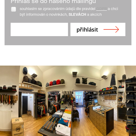
Přihlaš se do našeho mailingu
souhlasím se zpracováním údajů dle pravidel
GDPR
a chci
být informován o novinkách,
SLEVÁCH
a akcích