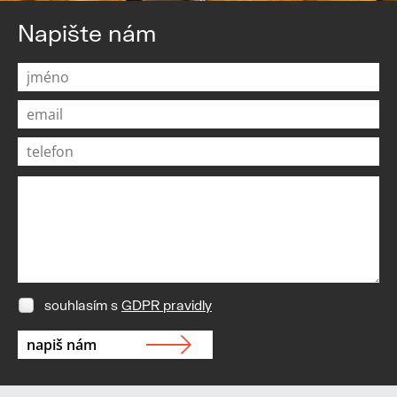
Napište nám
souhlasím s
GDPR pravidly