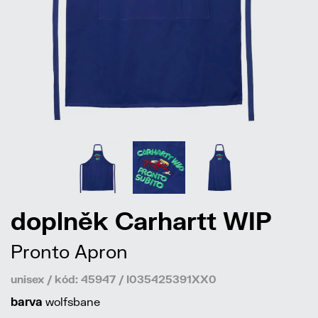
doplněk Carhartt WIP
Pronto Apron
unisex / kód: 45947 / I035425391XX0
barva
wolfsbane