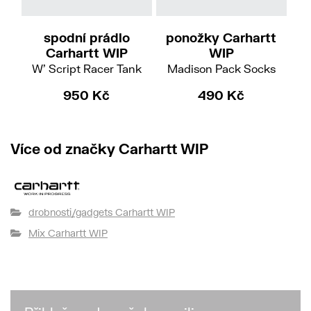
XS
spodní prádlo
ponožky Carhartt
p
Carhartt WIP
WIP
W' Script Racer Tank
Madison Pack Socks
950 Kč
490 Kč
Více od značky Carhartt WIP
drobnosti/gadgets Carhartt WIP
Mix Carhartt WIP