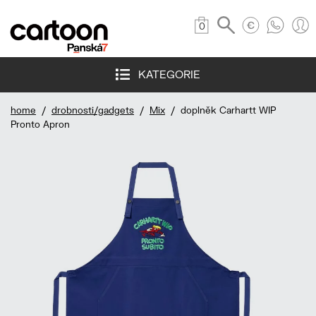
0
KATEGORIE
home
/
drobnosti/gadgets
/
Mix
/ doplněk Carhartt WIP
Pronto Apron